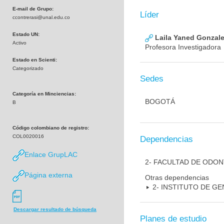
E-mail de Grupo:
Líder
ccontrerasi@unal.edu.co
Estado UN:
Laila Yaned Gonzale
Activo
Profesora Investigadora
Estado en Scienti:
Categorizado
Sedes
Categoría en Minciencias:
BOGOTÁ
B
Código colombiano de registro:
COL0020016
Dependencias
Enlace GrupLAC
2- FACULTAD DE ODO
Página externa
Otras dependencias
2- INSTITUTO DE GE
Descargar resultado de búsqueda
Planes de estudio