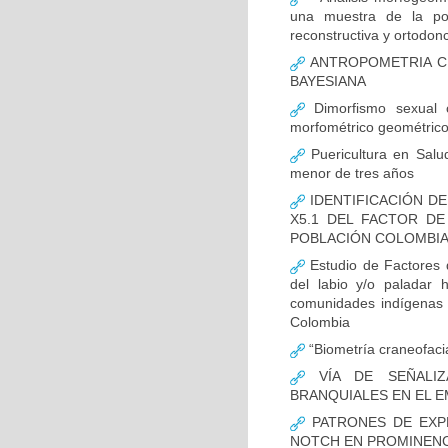
una muestra de la pob
reconstructiva y ortodonc
ANTROPOMETRIA CR
BAYESIANA
Dimorfismo sexual c
morfométrico geométric
Puericultura en Salud
menor de tres años
IDENTIFICACIÓN DE
X5.1 DEL FACTOR D
POBLACIÓN COLOMBIAN
Estudio de Factores d
del labio y/o paladar 
comunidades indígenas 
Colombia
“Biometría craneofacia
VÍA DE SEÑALIZ
BRANQUIALES EN EL E
PATRONES DE EXPR
NOTCH EN PROMINENCI