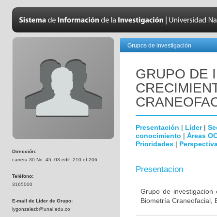
Grupos de investigación
GRUPO DE 
CRECIMIEN
CRANEOFAC
Presentación
|
Líder
|
Se
conocimiento
|
Áreas O
Prioridades
|
Perspectiva
Dirección:
carrera 30 No. 45 -03 edif. 210 of 206
Presentacion
Teléfono:
3165000
Grupo de investigacion 
Biometría Craneofacial, 
E-mail de Líder de Grupo:
lygonzalezb@unal.edu.co