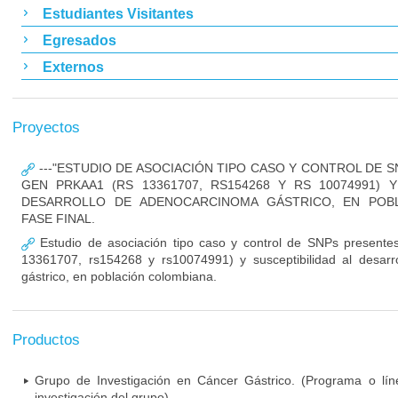
Estudiantes Visitantes
Egresados
Externos
Proyectos
---"ESTUDIO DE ASOCIACIÓN TIPO CASO Y CONTROL DE 
GEN PRKAA1 (RS 13361707, RS154268 Y RS 10074991) Y
DESARROLLO DE ADENOCARCINOMA GÁSTRICO, EN POBL
FASE FINAL.
Estudio de asociación tipo caso y control de SNPs present
13361707, rs154268 y rs10074991) y susceptibilidad al desar
gástrico, en población colombiana.
Productos
Grupo de Investigación en Cáncer Gástrico. (Programa o lí
investigación del grupo)