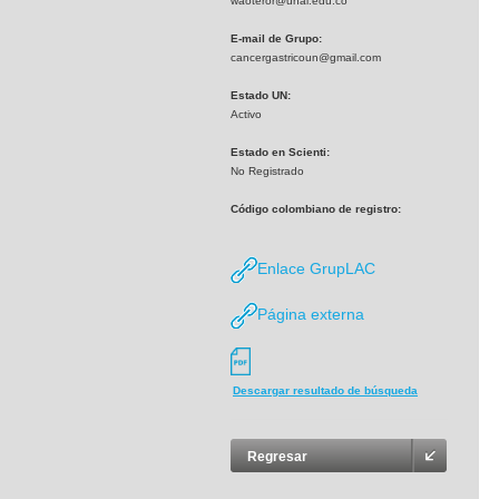
waoteror@unal.edu.co
E-mail de Grupo:
cancergastricoun@gmail.com
Estado UN:
Activo
Estado en Scienti:
No Registrado
Código colombiano de registro:
Enlace GrupLAC
Página externa
Descargar resultado de búsqueda
Regresar