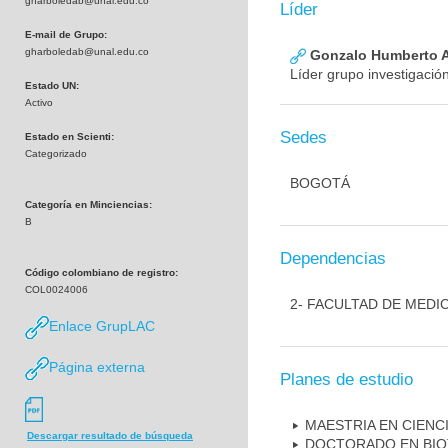
gharboledab@unal.edu.co
Líder
E-mail de Grupo:
gharboledab@unal.edu.co
Gonzalo Humberto A
Líder grupo investigació
Estado UN:
Activo
Sedes
Estado en Scienti:
Categorizado
BOGOTÁ
Categoría en Minciencias:
B
Dependencias
Código colombiano de registro:
COL0024006
2- FACULTAD DE MEDI
Enlace GrupLAC
Página externa
Planes de estudio
MAESTRIA EN CIENC
Descargar resultado de búsqueda
DOCTORADO EN BI