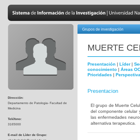
Grupos de investigación
MUERTE CE
Presentación
|
Líder
|
Se
conocimiento
|
Áreas O
Prioridades
|
Perspectiva
Presentacion
Dirección:
Departamento de Patologia- Facultad de
El grupo de Muerte Celul
Medicina
del componente celular 
las enfermedades neurod
Teléfono:
alternativa terapeutica.
3165000
E-mail de Líder de Grupo: