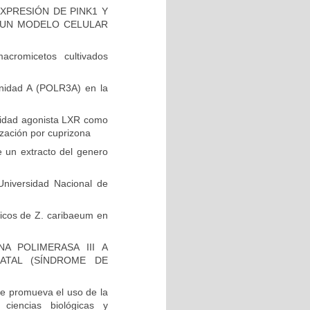
XPRESIÓN DE PINK1 Y
EN UN MODELO CELULAR
cromicetos cultivados
unidad A (POLR3A) en la
vidad agonista LXR como
ización por cuprizona
e un extracto del genero
niversidad Nacional de
ólicos de Z. caribaeum en
A POLIMERASA III A
ATAL (SÍNDROME DE
e promueva el uso de la
 ciencias biológicas y