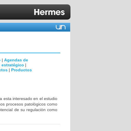
o
|
Agendas de
 estratégico
|
ctos
|
Productos
a esta interesado en el estudio
rsos procesos patològicos como
otencial de su regulaciòn como