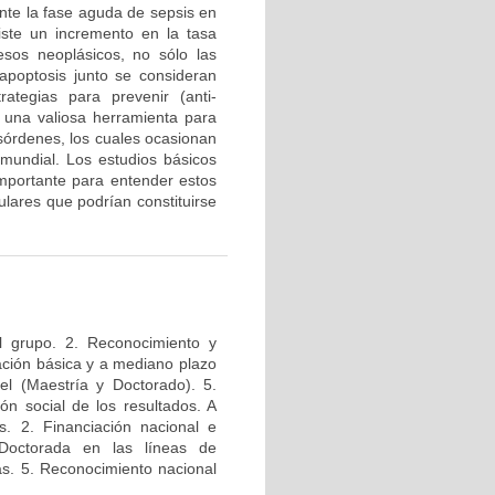
te la fase aguda de sepsis en
iste un incremento en la tasa
esos neoplásicos, no sólo las
a apoptosis junto se consideran
tegias para prevenir (anti-
n una valiosa herramienta para
esórdenes, los cuales ocasionan
mundial. Los estudios básicos
mportante para entender estos
lares que podrían constituirse
l grupo. 2. Reconocimiento y
igación básica y a mediano plazo
el (Maestría y Doctorado). 5.
ión social de los resultados. A
s. 2. Financiación nacional e
 Doctorada en las líneas de
das. 5. Reconocimiento nacional