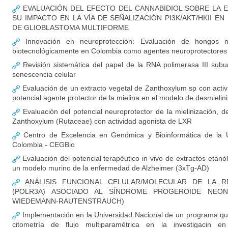
EVALUACIÓN DEL EFECTO DEL CANNABIDIOL SOBRE LA E
SU IMPACTO EN LA VÍA DE SEÑALIZACIÓN PI3K/AKT/HKII 
DE GLIOBLASTOMA MULTIFORME
Innovación en neuroprotección: Evaluación de hongos ma
biotecnológicamente en Colombia como agentes neuroprotectores
Revisión sistemática del papel de la RNA polimerasa III sub
senescencia celular
Evaluación de un extracto vegetal de Zanthoxylum sp con acti
potencial agente protector de la mielina en el modelo de desmielin
Evaluación del potencial neuroprotector de la mielinización, d
Zanthoxylum (Rutaceae) con actividad agonista de LXR
Centro de Excelencia en Genómica y Bioinformática de la U
Colombia - CEGBio
Evaluación del potencial terapéutico in vivo de extractos etan
un modelo murino de la enfermedad de Alzheimer (3xTg-AD)
ANÁLISIS FUNCIONAL CELULAR/MOLECULAR DE LA RN
(POLR3A) ASOCIADO AL SÍNDROME PROGEROIDE NEON
WIEDEMANN-RAUTENSTRAUCH)
Implementación en la Universidad Nacional de un programa qu
citometría de flujo multiparamétrica en la investigacin en