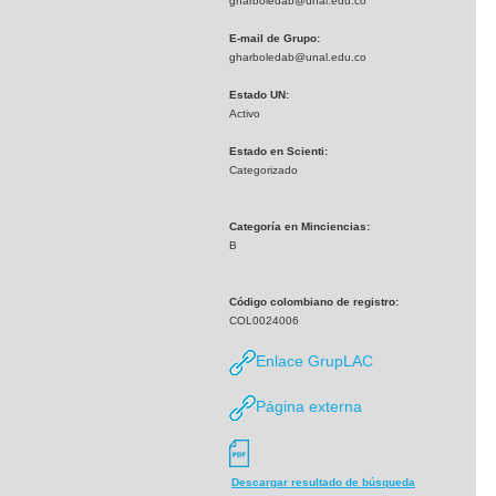
gharboledab@unal.edu.co
E-mail de Grupo:
gharboledab@unal.edu.co
Estado UN:
Activo
Estado en Scienti:
Categorizado
Categoría en Minciencias:
B
Código colombiano de registro:
COL0024006
Enlace GrupLAC
Página externa
Descargar resultado de búsqueda