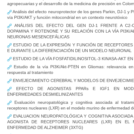
agropecuarias y el desarrollo de la medicina de precisión en Colo
Análisis del efecto neuroprotector de los genes Parkin, DJ-1 y P
vía PI3K/AKT y función mitocondrial en un contexto neurotóxico
ANÁLISIS DEL EFECTO DEL GEN DJ-1 FRENTE A C2-CE
DOPAMINA Y ROTENONE Y SU RELACIÓN CON LA VÍA PI3K/
NEURONAS MESENCEFÁLICAS
ESTUDIO DE LA EXPRESIÓN Y FUNCIÓN DE RECEPTORES
E DURANTE LA DIFERENCIACIÓN DE UN MODELO NEURONAL
ESTUDIO DE LA VÍA FOSFATIDILINOSITOL-3 KINASA-AKT E
Estudio de la vía PI3K/Akt-PTEN en Gliomas: relevancia en i
respuesta al tratamiento
ENVEJECIMIENTO CEREBRAL Y MODELOS DE ENVEJECIM
EFECTO DE AGONISTAS PPARs E IGF1 EN MOD
ENFERMEDADES DESMIELINIZANTES
Evaluación neuropatológica y cognitiva asociada al tratam
receptores nucleares (LXR) en el modelo murino de enfermedad de
EVALUACION NEUROPATOLÓGICA Y COGNITIVA ASOCIADA
AGONISTA DE RECEPTORES NUCLEARES (LXR) EN EL
ENFERMEDAD DE ALZHEIMER (3XTG)