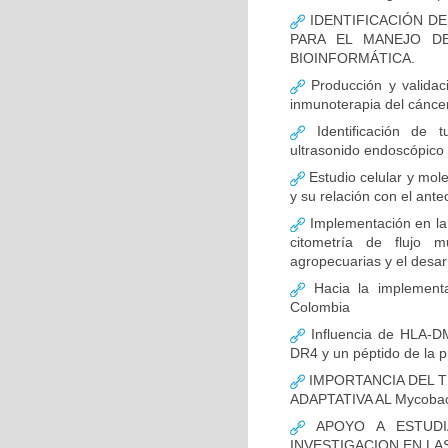
IDENTIFICACIÓN D
PARA EL MANEJO D
BIOINFORMÁTICA.
Producción y validac
inmunoterapia del cánce
Identificación de 
ultrasonido endoscópico
Estudio celular y mol
y su relación con el ante
Implementación en la
citometría de flujo m
agropecuarias y el desar
Hacia la implementa
Colombia
Influencia de HLA-DM
DR4 y un péptido de la p
IMPORTANCIA DEL T
ADAPTATIVA AL Mycobact
APOYO A ESTUDI
INVESTIGACION EN LA