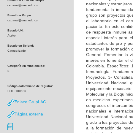
E-mail de Líder de Grupo:
nacionales y extranjeros
caparral@unal.edu.co
fundamenta la inmunidad
grupo son proyectos que 
E-mail de Grupo:
el laboratorio en el c
caparral@unal.edu.co
paciente. En este sentid
Estado UN:
de respuesta inmune asoc
Activo
especial interés para e
estudiantes de pre y po
Estado en Scienti:
promover la formación 
Categorizado
General: Fomentar la vi
interés en fomentar el d
Colombia. Específicos: 
Categoría en Minciencias:
B
Inmunología Fundamen
Proyectos. 3- Consolida
Universidad Nacional q
Código colombiano de registro:
equipamiento necesario p
COL0100636
Molecular y la Bioquímica
en medicina experimen
Enlace GrupLAC
congresos el intercambi
nacionales e internac
Página externa
Universidad Nacional su
grado a los proyectos de
a la formación de nuevo