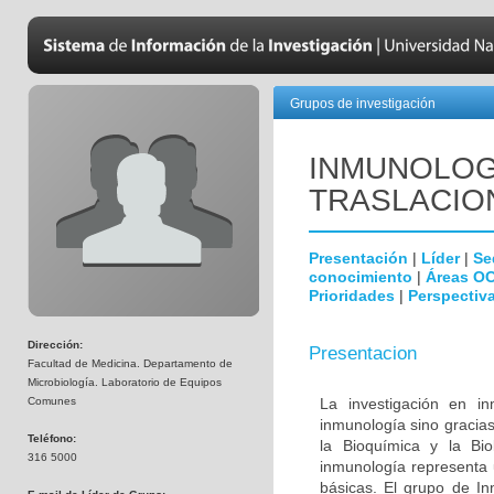
Grupos de investigación
INMUNOLOGÍ
TRASLACIO
Presentación
|
Líder
|
Se
conocimiento
|
Áreas O
Prioridades
|
Perspectiva
Dirección:
Presentacion
Facultad de Medicina. Departamento de
Microbiología. Laboratorio de Equipos
Comunes
La investigación en i
inmunología sino gracias
Teléfono:
la Bioquímica y la Biol
316 5000
inmunología representa u
básicas. El grupo de In