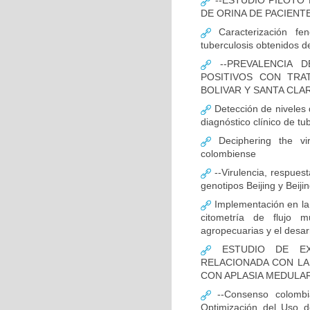
--ESTUDIO PILOTO
DE ORINA DE PACIENT
Caracterización fen
tuberculosis obtenidos de
--PREVALENCIA D
POSITIVOS CON TRA
BOLIVAR Y SANTA CLA
Detección de niveles
diagnóstico clínico de tu
Deciphering the vir
colombiense
--Virulencia, respues
genotipos Beijing y Beij
Implementación en la
citometría de flujo m
agropecuarias y el desar
ESTUDIO DE EXP
RELACIONADA CON LA
CON APLASIA MEDULA
--Consenso colombia
Optimización del Uso d