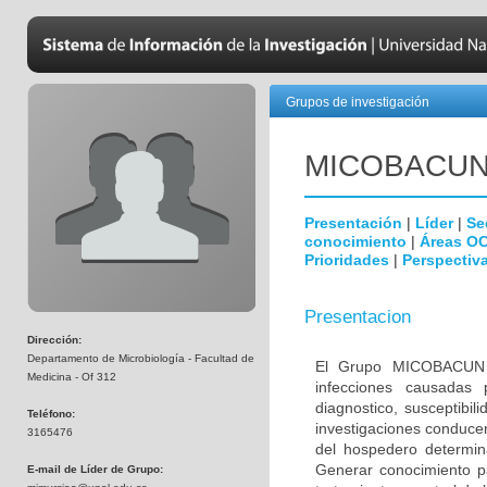
Grupos de investigación
MICOBAC­U
Presentación
|
Líder
|
Se
conocimiento
|
Áreas O
Prioridades
|
Perspectiva
Presentacion
Dirección:
Departamento de Microbiología - Facultad de
El Grupo MICOBACUN e
Medicina - Of 312
infecciones causadas 
diagnostico, susceptibil
Teléfono:
investigaciones conducen
3165476
del hospedero determina
Generar conocimiento pa
E-mail de Líder de Grupo: