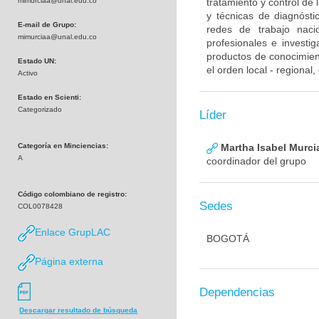
mimurciaa@unal.edu.co
tratamiento y control de
y técnicas de diagnósti
E-mail de Grupo:
redes de trabajo naci
mimurciaa@unal.edu.co
profesionales e investig
productos de conocimient
Estado UN:
el orden local - regional
Activo
Estado en Scienti:
Categorizado
Líder
Categoría en Minciencias:
Martha Isabel Murci
A
coordinador del grupo
Código colombiano de registro:
Sedes
COL0078428
Enlace GrupLAC
BOGOTÁ
Página externa
Dependencias
Descargar resultado de búsqueda