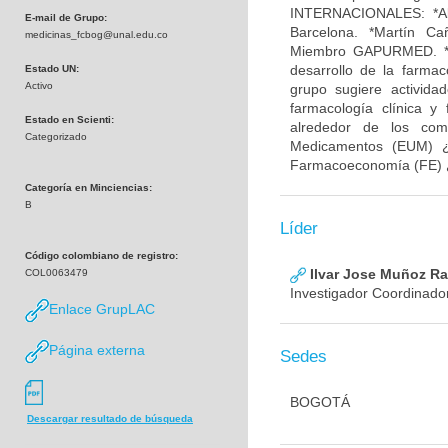
INTERNACIONALES: *Alb
E-mail de Grupo:
Barcelona. *Martín C
medicinas_fcbog@unal.edu.co
Miembro GAPURMED. *Ju
desarrollo de la far
Estado UN:
Activo
grupo sugiere activida
farmacología clínica y
Estado en Scienti:
alrededor de los com
Categorizado
Medicamentos (EUM) ¿ 
Farmacoeconomía (FE) ¿ 
Categoría en Minciencias:
B
Líder
Código colombiano de registro:
Ilvar Jose Muñoz Ra
COL0063479
Investigador Coordinad
Enlace GrupLAC
Página externa
Sedes
BOGOTÁ
Descargar resultado de búsqueda