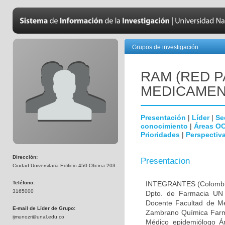
Grupos de investigación
RAM (RED 
MEDICAMEN
Presentación
|
Líder
|
Se
conocimiento
|
Áreas O
Prioridades
|
Perspectiva
Dirección:
Presentacion
Ciudad Universitaria Edificio 450 Oficina 203
Teléfono:
INTEGRANTES (Colombia)
3165000
Dpto. de Farmacia UN
Docente Facultad de M
E-mail de Líder de Grupo:
Zambrano Química Farma
ijmunozr@unal.edu.co
Médico epidemiólogo 