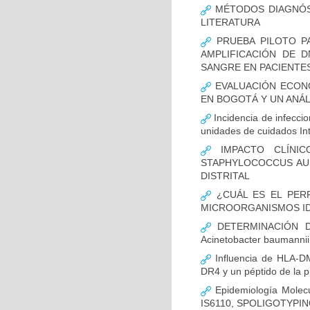
MÉTODOS DIAGNÓST
LITERATURA
PRUEBA PILOTO PA
AMPLIFICACIÓN DE 
SANGRE EN PACIENTES
EVALUACIÓN ECON
EN BOGOTÁ Y UN ANÁL
Incidencia de infecci
unidades de cuidados In
IMPACTO CLÍNIC
STAPHYLOCOCCUS AUR
DISTRITAL
¿CUÁL ES EL PERF
MICROORGANISMOS ID
DETERMINACIÓN D
Acinetobacter bauman
Influencia de HLA-DM
DR4 y un péptido de la p
Epidemiología Molecu
IS6110, SPOLIGOTYPING