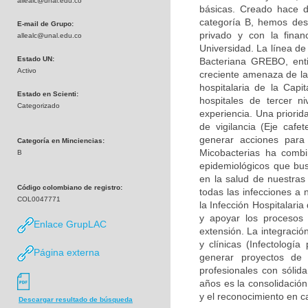
allealc@unal.edu.co
básicas. Creado hace d
categoría B, hemos desa
E-mail de Grupo:
privado y con la finan
allealc@unal.edu.co
Universidad. La línea de
Estado UN:
Bacteriana GREBO, enti
Activo
creciente amenaza de la 
hospitalaria de la Capi
Estado en Scienti:
hospitales de tercer n
Categorizado
experiencia. Una priorid
de vigilancia (Eje caf
generar acciones para
Categoría en Minciencias:
Micobacterias ha combi
B
epidemiológicos que bu
en la salud de nuestras
Código colombiano de registro:
todas las infecciones a 
COL0047771
la Infección Hospitalari
y apoyar los procesos 
Enlace GrupLAC
extensión. La integració
y clínicas (Infectología
Página externa
generar proyectos de
profesionales con sólid
años es la consolidación
y el reconocimiento en c
Descargar resultado de búsqueda