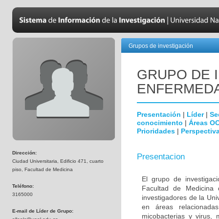
Grupos de investigación
GRUPO DE 
ENFERMEDA
Presentación
|
Líder
|
Se
conocimiento
|
Áreas O
Prioridades
|
Perspectiva
Dirección:
Presentacion
Ciudad Universitaria, Edificio 471, cuarto
piso, Facultad de Medicina
El grupo de investigac
Teléfono:
Facultad de Medicina 
3165000
investigadores de la Uni
en áreas relacionada
E-mail de Líder de Grupo:
micobacterias y virus, 