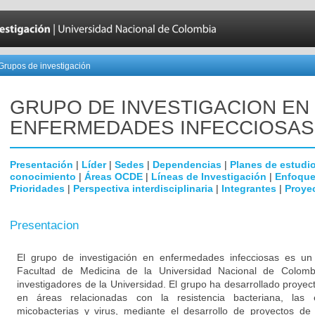
Grupos de investigación
GRUPO DE INVESTIGACION EN
ENFERMEDADES INFECCIOSAS
Presentación
|
Líder
|
Sedes
|
Dependencias
|
Planes de estudi
conocimiento
|
Áreas OCDE
|
Líneas de Investigación
|
Enfoque
Prioridades
|
Perspectiva interdisciplinaria
|
Integrantes
|
Proye
Presentacion
El grupo de investigación en enfermedades infecciosas es un g
Facultad de Medicina de la Universidad Nacional de Colomb
investigadores de la Universidad. El grupo ha desarrollado proyec
en áreas relacionadas con la resistencia bacteriana, las
micobacterias y virus, mediante el desarrollo de proyectos de 