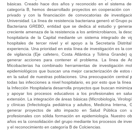
básicas. Creado hace dos años y reconocido en el sistema de 
categoría B, hemos desarrollado proyectos en cooperación con e
privado y con la financiación de convocatorias de investigac
Universidad. La línea de resistencia bacteriana generó el Grupo pa
Bacteriana GREBO, entidad que se dedica al estudio y generac
creciente amenaza de la resistencia a los antimicrobianos, la des
hospitalaria de la Capital mediante un sistema integrado de vig
hospitales de tercer nivel y el apoyo a la Secretaria Distrit
experiencia. Una prioridad en esta línea de investigación es la c
de vigilancia (Eje cafetero, Costa Atlántica y Tolima Grande
generar acciones para contener el problema. La línea de As
Micobacterias ha combinado herramientas de investigación mol
epidemiológicos que buscan una mejor caracterización de estos
en la salud de nuestras poblaciones. Una preocupación central 
todas las infecciones a nivel hospitalario, es por esto que la líne
la Infección Hospitalaria desarrolla proyectos que buscan minimi
y apoyar los procesos educativos a los profesionales en salu
extensión. La integración de áreas básicas (Microbiología, Virolog
y clínicas (Infectología pediátrica y adultos, Medicina Interna, 
generar proyectos de alto impacto en Salud Pública con u
profesionales con sólida formación en epidemiología. Nuestro obj
años es la consolidación del grupo mediante los procesos de inve
y el reconocimiento en categoría B de Colciencias.