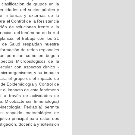
clasificación de grupos en la
ntidades del sector público y
ión internas y externas de la
ra el Control de la Resistencia
ión de soluciones frente a la
cripción del fenómeno en la red
ilancia, el trabajo con los 21
al de Salud respaldan nuestra
onformación de redes regionales
) que permitan como en bogota
pectos Microbiológicos de la
ecular con aspectos clínico -
 microorganismos y su impacto
para el grupo es el impacto de
a de Epidemiología y Control de
zar el impacto de este fenómeno
d a través de actividades de
ía, Micobacterias, Inmunología)
Ginecología, Pediatría) permite
n respaldo metodológico de
etivo principal para estos dos
stigación, docencia y extensión