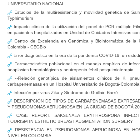
UNIVERSITARIO NACIONAL
Estudios de la multiresistencia y movilidad genética de Salm
Typhimurium
Impacto clínico de la utilización del panel de PCR múltiple F
en pacientes hospitalizados en Unidad de Cuidados Intensivos c
Centro de Excelencia en Genómica y Bioinformática de la U
Colombia - CEGBio
Error diagnóstico en la era de la pandemia COVID-19, un estud
Farmacocinética poblacional en el manejo empírico de infec
neoplasias hematológicas y neutropenia febril posquimioterapia.
--Relación genotípica de aislamientos clínicos de K. pne
carbapenemasas en un Hospital Universitario de Bogotá-Colombia
Infección por virus Zika y Síndrome de Guillain Barré
DESCRIPCIÓN DE TIPOS DE CARBAPENEMASAS EXPRESADA
Y PSEUDOMONAS AERUGINOSA EN LA CIUDAD DE BOGOTÁ 20
CASE REPORT: SAKSENAEA ERYTHROSPORA INFECT
TOURISM IN ESTHETIC BREAST AUGMENTATION SURGERY
RESISTENCIA EN PSEUDOMONAS AERUGINOSA EN HOS
NIVEL EN COLOMBIA