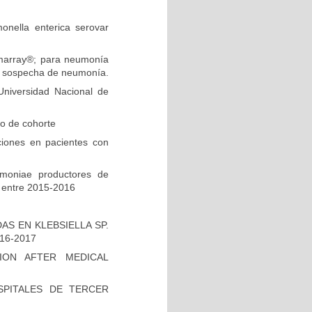
onella enterica serovar
ilmarray®; para neumonía
on sospecha de neumonía.
niversidad Nacional de
io de cohorte
ciones en pacientes con
umoniae productores de
 entre 2015-2016
S EN KLEBSIELLA SP.
16-2017
ION AFTER MEDICAL
PITALES DE TERCER