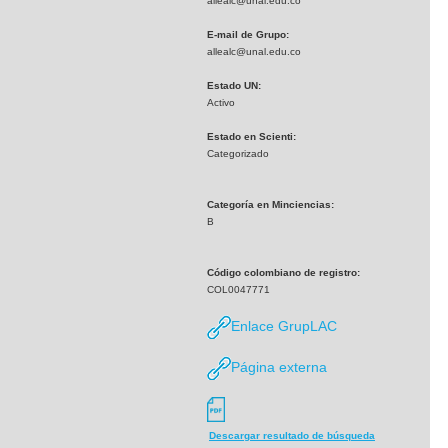
allealc@unal.edu.co
E-mail de Grupo:
allealc@unal.edu.co
Estado UN:
Activo
Estado en Scienti:
Categorizado
Categoría en Minciencias:
B
Código colombiano de registro:
COL0047771
Enlace GrupLAC
Página externa
Descargar resultado de búsqueda