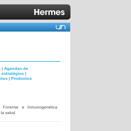
o
|
Agendas de
 estratégico
|
ctos
|
Productos
ca Forense e Inmunogenética
 la salud