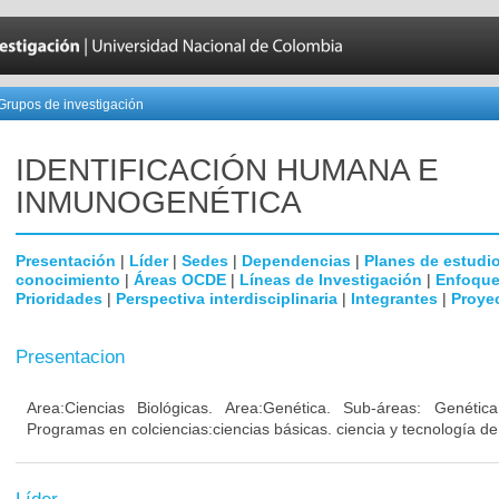
Grupos de investigación
IDENTIFICACIÓN HUMANA E
INMUNOGENÉTICA
Presentación
|
Líder
|
Sedes
|
Dependencias
|
Planes de estudi
conocimiento
|
Áreas OCDE
|
Líneas de Investigación
|
Enfoque
Prioridades
|
Perspectiva interdisciplinaria
|
Integrantes
|
Proye
Presentacion
Area:Ciencias Biológicas. Area:Genética. Sub-áreas: Genéti
Programas en colciencias:ciencias básicas. ciencia y tecnología de