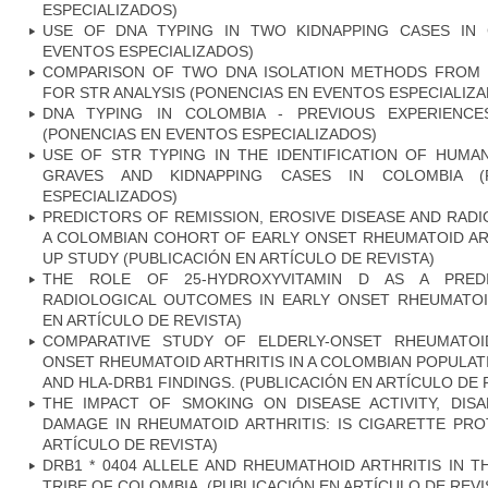
ESPECIALIZADOS)
USE OF DNA TYPING IN TWO KIDNAPPING CASES IN 
EVENTOS ESPECIALIZADOS)
COMPARISON OF TWO DNA ISOLATION METHODS FROM 
FOR STR ANALYSIS (PONENCIAS EN EVENTOS ESPECIALIZ
DNA TYPING IN COLOMBIA - PREVIOUS EXPERIENC
(PONENCIAS EN EVENTOS ESPECIALIZADOS)
USE OF STR TYPING IN THE IDENTIFICATION OF HU
GRAVES AND KIDNAPPING CASES IN COLOMBIA (
ESPECIALIZADOS)
PREDICTORS OF REMISSION, EROSIVE DISEASE AND RAD
A COLOMBIAN COHORT OF EARLY ONSET RHEUMATOID ART
UP STUDY (PUBLICACIÓN EN ARTÍCULO DE REVISTA)
THE ROLE OF 25-HYDROXYVITAMIN D AS A PRED
RADIOLOGICAL OUTCOMES IN EARLY ONSET RHEUMATOID
EN ARTÍCULO DE REVISTA)
COMPARATIVE STUDY OF ELDERLY-ONSET RHEUMATOI
ONSET RHEUMATOID ARTHRITIS IN A COLOMBIAN POPULATI
AND HLA-DRB1 FINDINGS. (PUBLICACIÓN EN ARTÍCULO DE 
THE IMPACT OF SMOKING ON DISEASE ACTIVITY, DISA
DAMAGE IN RHEUMATOID ARTHRITIS: IS CIGARETTE PRO
ARTÍCULO DE REVISTA)
DRB1 * 0404 ALLELE AND RHEUMATHOID ARTHRITIS IN 
TRIBE OF COLOMBIA. (PUBLICACIÓN EN ARTÍCULO DE REVI