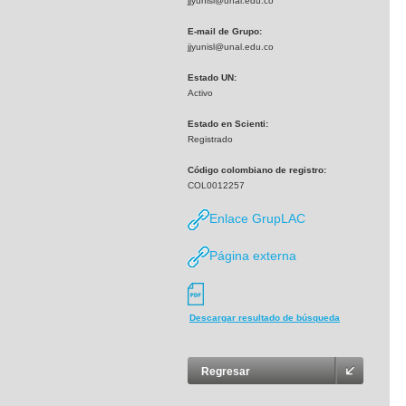
jjyunisl@unal.edu.co
E-mail de Grupo:
jjyunisl@unal.edu.co
Estado UN:
Activo
Estado en Scienti:
Registrado
Código colombiano de registro:
COL0012257
Enlace GrupLAC
Página externa
Descargar resultado de búsqueda
Regresar