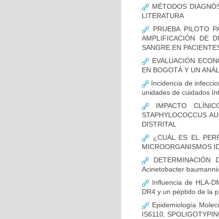
MÉTODOS DIAGNÓST
LITERATURA
PRUEBA PILOTO PA
AMPLIFICACIÓN DE 
SANGRE EN PACIENTES
EVALUACIÓN ECON
EN BOGOTÁ Y UN ANÁL
Incidencia de infecci
unidades de cuidados In
IMPACTO CLÍNIC
STAPHYLOCOCCUS AUR
DISTRITAL
¿CUÁL ES EL PERF
MICROORGANISMOS ID
DETERMINACIÓN D
Acinetobacter bauman
Influencia de HLA-DM
DR4 y un péptido de la p
Epidemiología Molecu
IS6110, SPOLIGOTYPING