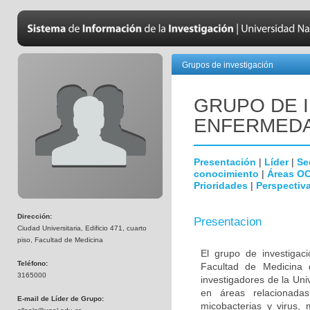
Grupos de investigación
GRUPO DE 
ENFERMEDA
Presentación
|
Líder
|
Se
conocimiento
|
Áreas O
Prioridades
|
Perspectiva
Dirección:
Presentacion
Ciudad Universitaria, Edificio 471, cuarto
piso, Facultad de Medicina
El grupo de investigac
Teléfono:
Facultad de Medicina 
3165000
investigadores de la Uni
en áreas relacionada
E-mail de Líder de Grupo:
micobacterias y virus, 