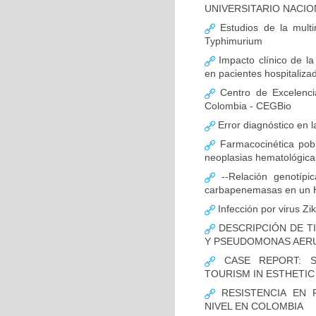
UNIVERSITARIO NACIO
Estudios de la multir
Typhimurium
Impacto clínico de la
en pacientes hospitaliz
Centro de Excelenci
Colombia - CEGBio
Error diagnóstico en 
Farmacocinética pobl
neoplasias hematológicas
--Relación genotípi
carbapenemasas en un Ho
Infección por virus Zi
DESCRIPCIÓN DE T
Y PSEUDOMONAS AERU
CASE REPORT: S
TOURISM IN ESTHETI
RESISTENCIA EN 
NIVEL EN COLOMBIA