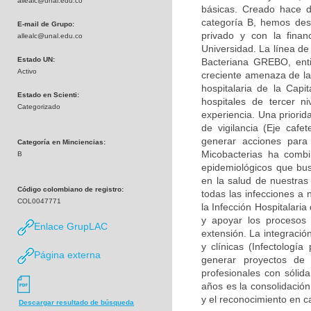
allealc@unal.edu.co
básicas. Creado hace d
categoría B, hemos desa
E-mail de Grupo:
privado y con la finan
allealc@unal.edu.co
Universidad. La línea de
Estado UN:
Bacteriana GREBO, enti
Activo
creciente amenaza de la 
hospitalaria de la Capi
Estado en Scienti:
hospitales de tercer n
Categorizado
experiencia. Una priorid
de vigilancia (Eje caf
generar acciones para
Categoría en Minciencias:
Micobacterias ha combi
B
epidemiológicos que bu
en la salud de nuestras
Código colombiano de registro:
todas las infecciones a 
COL0047771
la Infección Hospitalari
y apoyar los procesos 
Enlace GrupLAC
extensión. La integració
y clínicas (Infectología
Página externa
generar proyectos de
profesionales con sólid
años es la consolidación
y el reconocimiento en c
Descargar resultado de búsqueda