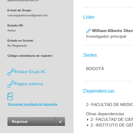
waoteror@unal.edu.co
E-mail de Grupo:
cancergastricoun@gmail.com
Líder
Estado UN:
William Alberto Ote
Activo
Investigador principal
Estado en Scienti:
No Registrado
Sedes
Código colombiano de registro:
BOGOTÁ
Enlace GrupLAC
Página externa
Dependencias
2- FACULTAD DE MEDI
Descargar resultado de búsqueda
Otras dependencias
2- FACULTAD DE CIE
Regresar
2- INSTITUTO DE GE