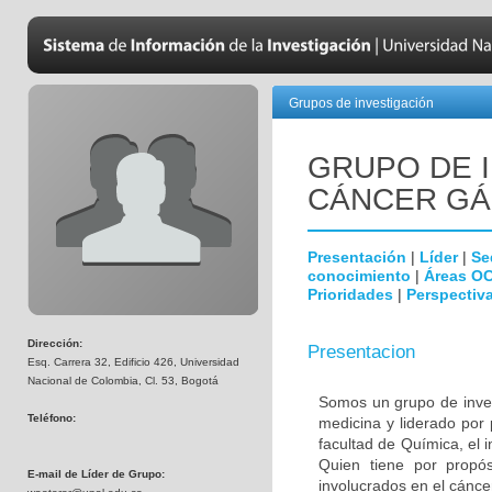
Grupos de investigación
GRUPO DE 
CÁNCER GÁ
Presentación
|
Líder
|
Se
conocimiento
|
Áreas O
Prioridades
|
Perspectiva
Dirección:
Presentacion
Esq. Carrera 32, Edificio 426, Universidad
Nacional de Colombia, Cl. 53, Bogotá
Somos un grupo de invest
Teléfono:
medicina y liderado por
facultad de Química, el i
Quien tiene por propósi
E-mail de Líder de Grupo:
involucrados en el cáncer