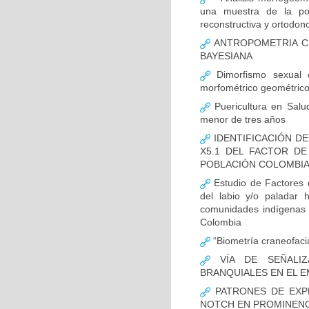
una muestra de la pob
reconstructiva y ortodonc
ANTROPOMETRIA CR
BAYESIANA
Dimorfismo sexual c
morfométrico geométric
Puericultura en Salud
menor de tres años
IDENTIFICACIÓN DE
X5.1 DEL FACTOR D
POBLACIÓN COLOMBIAN
Estudio de Factores d
del labio y/o paladar 
comunidades indígenas 
Colombia
“Biometría craneofacia
VÍA DE SEÑALIZ
BRANQUIALES EN EL E
PATRONES DE EXPR
NOTCH EN PROMINENCI