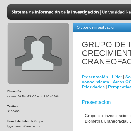
Grupos de investigación
GRUPO DE 
CRECIMIEN
CRANEOFAC
Presentación
|
Líder
|
Se
conocimiento
|
Áreas O
Prioridades
|
Perspectiva
Dirección:
carrera 30 No. 45 -03 edif. 210 of 206
Presentacion
Teléfono:
3165000
Grupo de investigacion 
Biometría Craneofacial, 
E-mail de Líder de Grupo:
lygonzalezb@unal.edu.co