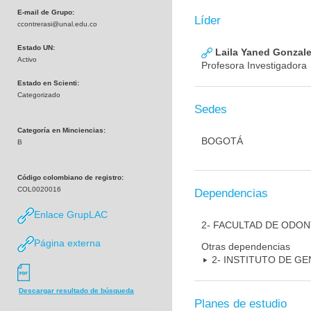
E-mail de Grupo:
Líder
ccontrerasi@unal.edu.co
Estado UN:
Laila Yaned Gonzale
Activo
Profesora Investigadora
Estado en Scienti:
Categorizado
Sedes
Categoría en Minciencias:
BOGOTÁ
B
Código colombiano de registro:
COL0020016
Dependencias
Enlace GrupLAC
2- FACULTAD DE ODO
Página externa
Otras dependencias
2- INSTITUTO DE GE
Descargar resultado de búsqueda
Planes de estudio