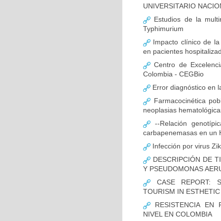
UNIVERSITARIO NACIO
Estudios de la multir
Typhimurium
Impacto clínico de la
en pacientes hospitaliz
Centro de Excelenci
Colombia - CEGBio
Error diagnóstico en 
Farmacocinética pobl
neoplasias hematológicas
--Relación genotípi
carbapenemasas en un Ho
Infección por virus Zi
DESCRIPCIÓN DE T
Y PSEUDOMONAS AERU
CASE REPORT: S
TOURISM IN ESTHETI
RESISTENCIA EN 
NIVEL EN COLOMBIA