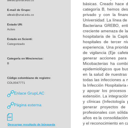
allealc@unal.edu.co
básicas. Creado hace d
categoría B, hemos desa
E-mail de Grupo:
privado y con la finan
allealc@unal.edu.co
Universidad. La línea de
Estado UN:
Bacteriana GREBO, enti
Activo
creciente amenaza de la 
hospitalaria de la Capi
Estado en Scienti:
hospitales de tercer n
Categorizado
experiencia. Una priorid
de vigilancia (Eje caf
generar acciones para
Categoría en Minciencias:
Micobacterias ha combi
B
epidemiológicos que bu
en la salud de nuestras
Código colombiano de registro:
todas las infecciones a 
COL0047771
la Infección Hospitalari
y apoyar los procesos 
Enlace GrupLAC
extensión. La integració
y clínicas (Infectología
Página externa
generar proyectos de
profesionales con sólid
años es la consolidación
y el reconocimiento en c
Descargar resultado de búsqueda