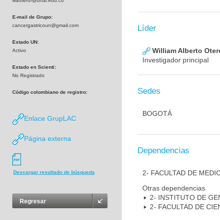
waoteror@unal.edu.co
E-mail de Grupo:
cancergastricoun@gmail.com
Líder
Estado UN:
William Alberto Ote
Activo
Investigador principal
Estado en Scienti:
No Registrado
Sedes
Código colombiano de registro:
BOGOTÁ
Enlace GrupLAC
Página externa
Dependencias
2- FACULTAD DE MEDI
Descargar resultado de búsqueda
Otras dependencias
2- INSTITUTO DE GE
Regresar
2- FACULTAD DE CIE