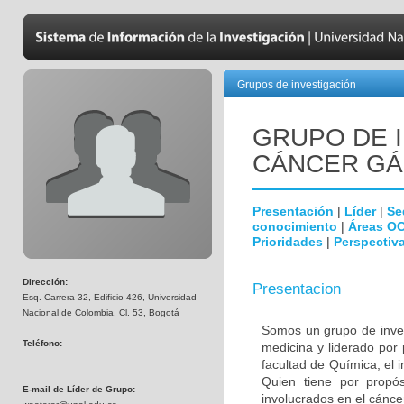
Grupos de investigación
GRUPO DE 
CÁNCER GÁ
Presentación
|
Líder
|
Se
conocimiento
|
Áreas O
Prioridades
|
Perspectiva
Dirección:
Presentacion
Esq. Carrera 32, Edificio 426, Universidad
Nacional de Colombia, Cl. 53, Bogotá
Somos un grupo de invest
Teléfono:
medicina y liderado por
facultad de Química, el i
Quien tiene por propósi
E-mail de Líder de Grupo:
involucrados en el cáncer