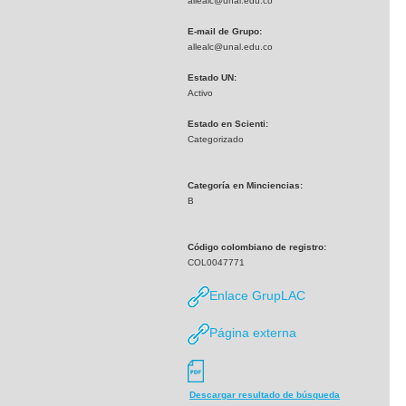
allealc@unal.edu.co
E-mail de Grupo:
allealc@unal.edu.co
Estado UN:
Activo
Estado en Scienti:
Categorizado
Categoría en Minciencias:
B
Código colombiano de registro:
COL0047771
Enlace GrupLAC
Página externa
Descargar resultado de búsqueda