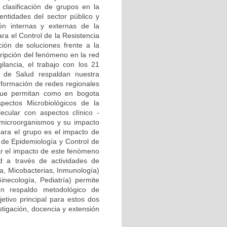
clasificación de grupos en la
ntidades del sector público y
ión internas y externas de la
ra el Control de la Resistencia
ión de soluciones frente a la
cripción del fenómeno en la red
ilancia, el trabajo con los 21
al de Salud respaldan nuestra
onformación de redes regionales
) que permitan como en bogota
pectos Microbiológicos de la
ecular con aspectos clínico -
 microorganismos y su impacto
para el grupo es el impacto de
a de Epidemiología y Control de
zar el impacto de este fenómeno
d a través de actividades de
ía, Micobacterias, Inmunología)
Ginecología, Pediatría) permite
n respaldo metodológico de
etivo principal para estos dos
stigación, docencia y extensión