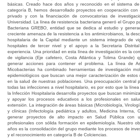
básicas. Creado hace dos años y reconocido en el sistema de 
categoría B, hemos desarrollado proyectos en cooperación con e
privado y con la financiación de convocatorias de investigac
Universidad. La línea de resistencia bacteriana generó el Grupo pa
Bacteriana GREBO, entidad que se dedica al estudio y generac
creciente amenaza de la resistencia a los antimicrobianos, la des
hospitalaria de la Capital mediante un sistema integrado de vig
hospitales de tercer nivel y el apoyo a la Secretaria Distrit
experiencia. Una prioridad en esta línea de investigación es la c
de vigilancia (Eje cafetero, Costa Atlántica y Tolima Grande
generar acciones para contener el problema. La línea de As
Micobacterias ha combinado herramientas de investigación mol
epidemiológicos que buscan una mejor caracterización de estos
en la salud de nuestras poblaciones. Una preocupación central 
todas las infecciones a nivel hospitalario, es por esto que la líne
la Infección Hospitalaria desarrolla proyectos que buscan minimi
y apoyar los procesos educativos a los profesionales en salu
extensión. La integración de áreas básicas (Microbiología, Virolog
y clínicas (Infectología pediátrica y adultos, Medicina Interna, 
generar proyectos de alto impacto en Salud Pública con u
profesionales con sólida formación en epidemiología. Nuestro obj
años es la consolidación del grupo mediante los procesos de inve
y el reconocimiento en categoría B de Colciencias.