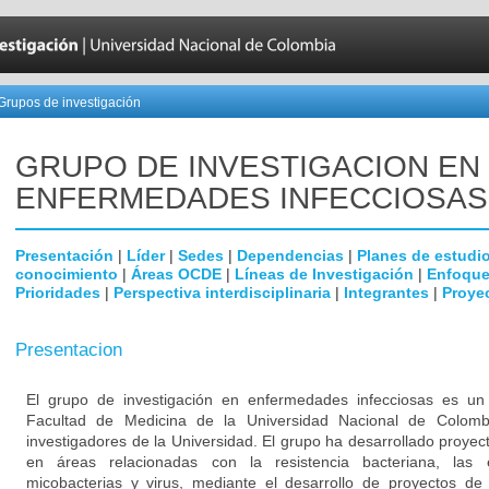
Grupos de investigación
GRUPO DE INVESTIGACION EN
ENFERMEDADES INFECCIOSAS
Presentación
|
Líder
|
Sedes
|
Dependencias
|
Planes de estudi
conocimiento
|
Áreas OCDE
|
Líneas de Investigación
|
Enfoque
Prioridades
|
Perspectiva interdisciplinaria
|
Integrantes
|
Proye
Presentacion
El grupo de investigación en enfermedades infecciosas es un g
Facultad de Medicina de la Universidad Nacional de Colomb
investigadores de la Universidad. El grupo ha desarrollado proyec
en áreas relacionadas con la resistencia bacteriana, las
micobacterias y virus, mediante el desarrollo de proyectos de 