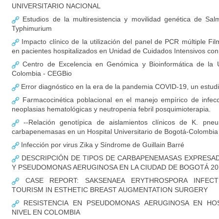
UNIVERSITARIO NACIONAL
Estudios de la multiresistencia y movilidad genética de Salm
Typhimurium
Impacto clínico de la utilización del panel de PCR múltiple F
en pacientes hospitalizados en Unidad de Cuidados Intensivos c
Centro de Excelencia en Genómica y Bioinformática de la U
Colombia - CEGBio
Error diagnóstico en la era de la pandemia COVID-19, un estud
Farmacocinética poblacional en el manejo empírico de infec
neoplasias hematológicas y neutropenia febril posquimioterapia.
--Relación genotípica de aislamientos clínicos de K. pne
carbapenemasas en un Hospital Universitario de Bogotá-Colombia
Infección por virus Zika y Síndrome de Guillain Barré
DESCRIPCIÓN DE TIPOS DE CARBAPENEMASAS EXPRESADA
Y PSEUDOMONAS AERUGINOSA EN LA CIUDAD DE BOGOTÁ 20
CASE REPORT: SAKSENAEA ERYTHROSPORA INFECT
TOURISM IN ESTHETIC BREAST AUGMENTATION SURGERY
RESISTENCIA EN PSEUDOMONAS AERUGINOSA EN HOS
NIVEL EN COLOMBIA