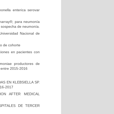
onella enterica serovar
ilmarray®; para neumonía
on sospecha de neumonía.
niversidad Nacional de
io de cohorte
ciones en pacientes con
umoniae productores de
 entre 2015-2016
S EN KLEBSIELLA SP.
16-2017
ION AFTER MEDICAL
PITALES DE TERCER