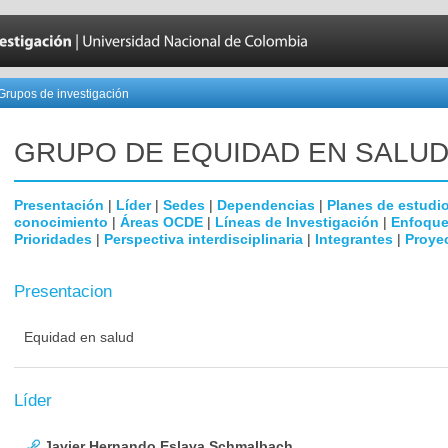
Grupos de investigación
GRUPO DE EQUIDAD EN SALU
Presentación
|
Líder
|
Sedes
|
Dependencias
|
Planes de estudi
conocimiento
|
Áreas OCDE
|
Líneas de Investigación
|
Enfoque
Prioridades
|
Perspectiva interdisciplinaria
|
Integrantes
|
Proye
Presentacion
Equidad en salud
Líder
Javier Hernando Eslava Schmalbach