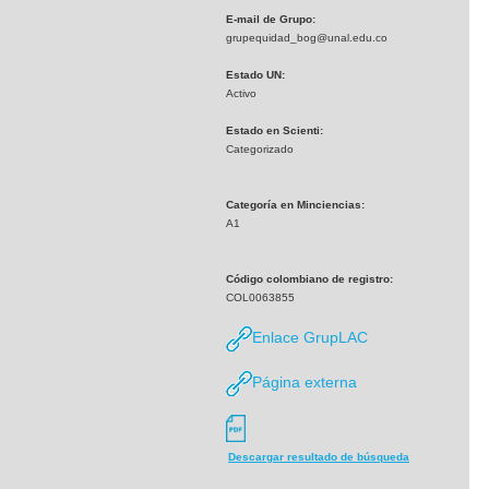
E-mail de Grupo:
grupequidad_bog@unal.edu.co
Estado UN:
Activo
Estado en Scienti:
Categorizado
Categoría en Minciencias:
A1
Código colombiano de registro:
COL0063855
Enlace GrupLAC
Página externa
Descargar resultado de búsqueda