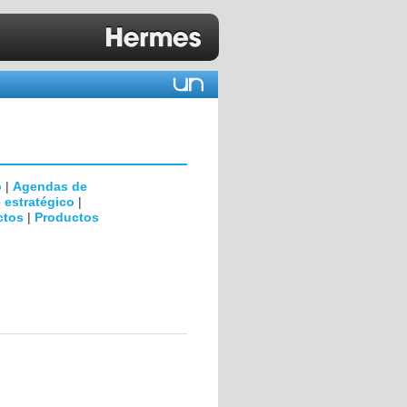
D
o
|
Agendas de
 estratégico
|
ctos
|
Productos