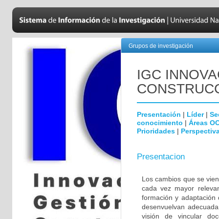
Grupos de investigación
IGC INNOVA
CONSTRUC
Presentación
|
Líder
|
Se
conocimiento
|
Áreas O
Prioridades
|
Perspectiva
Presentacion
Los cambios que se vien
cada vez mayor relevan
formación y adaptación 
desenvuelvan adecuadam
visión de vincular do