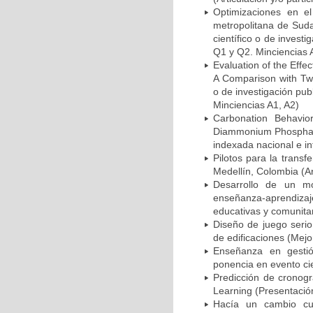
Optimizaciones en e
metropolitana de Suda
científico o de invest
Q1 y Q2. Minciencias 
Evaluation of the Effe
A Comparison with Two
o de investigación pub
Minciencias A1, A2)
Carbonation Behavio
Diammonium Phosphate 
indexada nacional e in
Pilotos para la transf
Medellín, Colombia (Ar
Desarrollo de un m
enseñanza-aprendizaj
educativas y comunitar
Diseño de juego serio
de edificaciones (Mejo
Enseñanza en gestió
ponencia en evento cie
Predicción de cronog
Learning (Presentación
Hacía un cambio curr