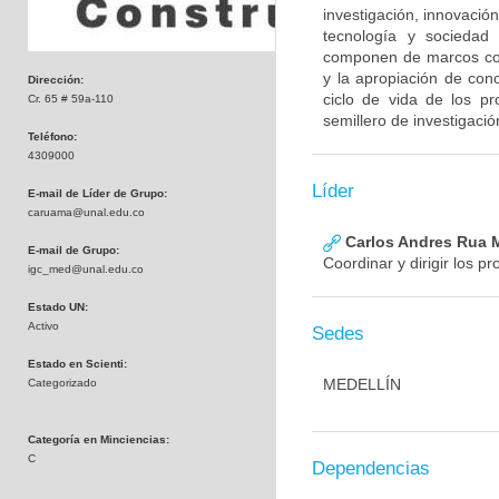
investigación, innovació
tecnología y sociedad 
componen de marcos como
y la apropiación de con
Dirección:
ciclo de vida de los pr
Cr. 65 # 59a-110
semillero de investigac
Teléfono:
4309000
Líder
E-mail de Líder de Grupo:
caruama@unal.edu.co
Carlos Andres Rua
E-mail de Grupo:
Coordinar y dirigir los p
igc_med@unal.edu.co
Estado UN:
Activo
Sedes
Estado en Scienti:
MEDELLÍN
Categorizado
Categoría en Minciencias:
C
Dependencias