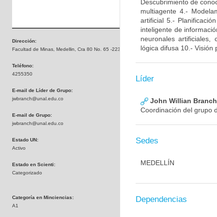
Descubrimiento de conocim
multiagente 4.- Modela
artificial 5.- Planificac
inteligente de informaci
neuronales artificiales
Dirección:
lógica difusa 10.- Visió
Facultad de Minas, Medellin, Cra 80 No. 65 -223 , Bloque M8
Teléfono:
4255350
Líder
E-mail de Líder de Grupo:
jwbranch@unal.edu.co
John Willian Branc
Coordinación del grupo d
E-mail de Grupo:
jwbranch@unal.edu.co
Sedes
Estado UN:
Activo
MEDELLÍN
Estado en Scienti:
Categorizado
Categoría en Minciencias:
Dependencias
A1