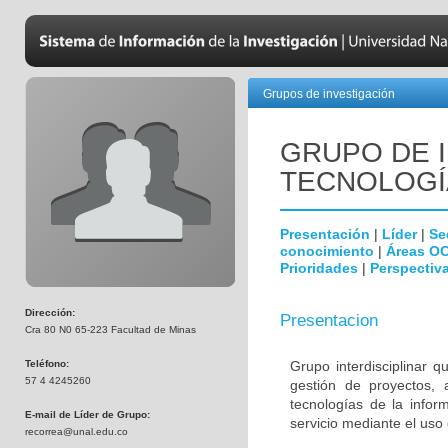
Grupos de investigación
GRUPO DE 
TECNOLOGÍA
Presentación
|
Líder
|
Se
conocimiento
|
Áreas O
Prioridades
|
Perspectiva
Dirección:
Presentacion
Cra 80 N0 65-223 Facultad de Minas
Teléfono:
Grupo interdisciplinar q
57 4 4245260
gestión de proyectos,
tecnologías de la infor
E-mail de Líder de Grupo:
servicio mediante el uso
recorrea@unal.edu.co