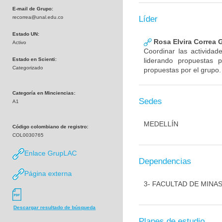
E-mail de Grupo:
recorrea@unal.edu.co
Líder
Estado UN:
Rosa Elvira Correa G
Activo
Coordinar las actividade
Estado en Scienti:
liderando propuestas 
Categorizado
propuestas por el grupo.
Categoría en Minciencias:
Sedes
A1
MEDELLÍN
Código colombiano de registro:
COL0030765
Enlace GrupLAC
Dependencias
Página externa
3- FACULTAD DE MINA
Descargar resultado de búsqueda
Planes de estudio