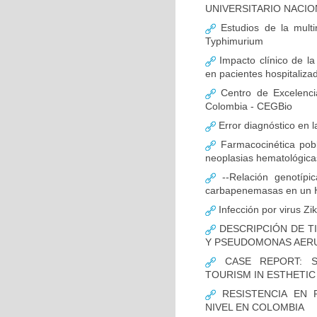
UNIVERSITARIO NACIO
Estudios de la multir
Typhimurium
Impacto clínico de la
en pacientes hospitaliz
Centro de Excelenci
Colombia - CEGBio
Error diagnóstico en 
Farmacocinética pobl
neoplasias hematológicas
--Relación genotípi
carbapenemasas en un Ho
Infección por virus Zi
DESCRIPCIÓN DE T
Y PSEUDOMONAS AERU
CASE REPORT: S
TOURISM IN ESTHETI
RESISTENCIA EN 
NIVEL EN COLOMBIA