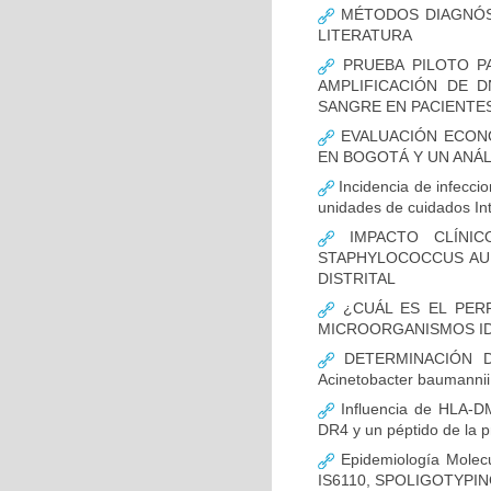
MÉTODOS DIAGNÓST
LITERATURA
PRUEBA PILOTO PA
AMPLIFICACIÓN DE 
SANGRE EN PACIENTES
EVALUACIÓN ECON
EN BOGOTÁ Y UN ANÁL
Incidencia de infecci
unidades de cuidados In
IMPACTO CLÍNIC
STAPHYLOCOCCUS AUR
DISTRITAL
¿CUÁL ES EL PERF
MICROORGANISMOS ID
DETERMINACIÓN D
Acinetobacter bauman
Influencia de HLA-DM
DR4 y un péptido de la p
Epidemiología Molecu
IS6110, SPOLIGOTYPING