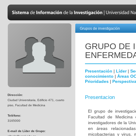
Grupos de investigación
GRUPO DE 
ENFERMEDA
Presentación
|
Líder
|
Se
conocimiento
|
Áreas O
Prioridades
|
Perspectiva
Dirección:
Presentacion
Ciudad Universitaria, Edificio 471, cuarto
piso, Facultad de Medicina
El grupo de investigac
Teléfono:
Facultad de Medicina 
3165000
investigadores de la Uni
en áreas relacionada
E-mail de Líder de Grupo:
micobacterias y virus, 