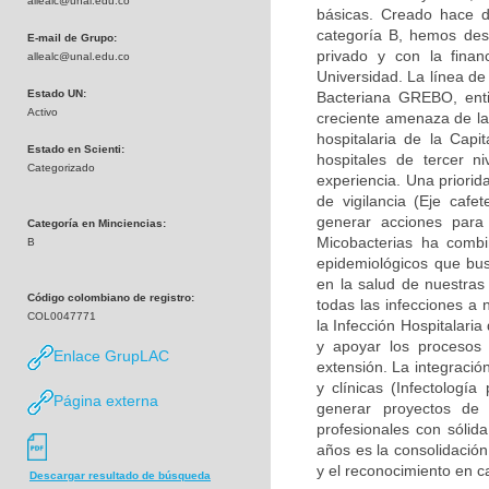
allealc@unal.edu.co
básicas. Creado hace d
categoría B, hemos desa
E-mail de Grupo:
privado y con la finan
allealc@unal.edu.co
Universidad. La línea de
Estado UN:
Bacteriana GREBO, enti
Activo
creciente amenaza de la 
hospitalaria de la Capi
Estado en Scienti:
hospitales de tercer n
Categorizado
experiencia. Una priorid
de vigilancia (Eje caf
generar acciones para
Categoría en Minciencias:
Micobacterias ha combi
B
epidemiológicos que bu
en la salud de nuestras
Código colombiano de registro:
todas las infecciones a 
COL0047771
la Infección Hospitalari
y apoyar los procesos 
Enlace GrupLAC
extensión. La integració
y clínicas (Infectología
Página externa
generar proyectos de
profesionales con sólid
años es la consolidación
y el reconocimiento en c
Descargar resultado de búsqueda