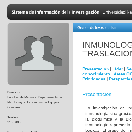
Grupos de investigación
INMUNOLOGÍ
TRASLACIO
Presentación
|
Líder
|
Se
conocimiento
|
Áreas O
Prioridades
|
Perspectiva
Dirección:
Presentacion
Facultad de Medicina. Departamento de
Microbiología. Laboratorio de Equipos
Comunes
La investigación en i
inmunología sino gracias
Teléfono:
la Bioquímica y la Biol
316 5000
inmunología representa u
básicas. El grupo de In