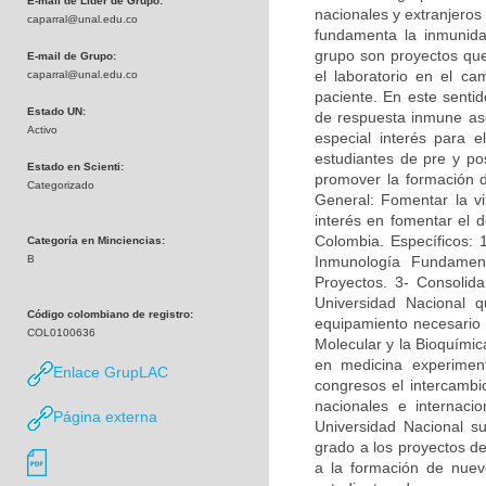
E-mail de Líder de Grupo:
nacionales y extranjeros
caparral@unal.edu.co
fundamenta la inmunidad
grupo son proyectos que 
E-mail de Grupo:
el laboratorio en el c
caparral@unal.edu.co
paciente. En este sentid
Estado UN:
de respuesta inmune asoc
Activo
especial interés para e
estudiantes de pre y po
Estado en Scienti:
promover la formación 
Categorizado
General: Fomentar la vi
interés en fomentar el d
Colombia. Específicos: 
Categoría en Minciencias:
B
Inmunología Fundamen
Proyectos. 3- Consolida
Universidad Nacional q
Código colombiano de registro:
equipamiento necesario p
COL0100636
Molecular y la Bioquímica
en medicina experimen
Enlace GrupLAC
congresos el intercambi
nacionales e internac
Página externa
Universidad Nacional su
grado a los proyectos de
a la formación de nuevo