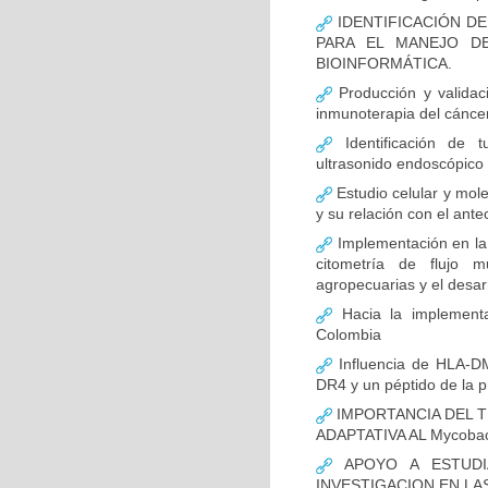
IDENTIFICACIÓN D
PARA EL MANEJO D
BIOINFORMÁTICA.
Producción y validac
inmunoterapia del cánce
Identificación de 
ultrasonido endoscópico
Estudio celular y mol
y su relación con el ante
Implementación en la
citometría de flujo m
agropecuarias y el desar
Hacia la implementa
Colombia
Influencia de HLA-DM
DR4 y un péptido de la p
IMPORTANCIA DEL T
ADAPTATIVA AL Mycobact
APOYO A ESTUDI
INVESTIGACION EN LA