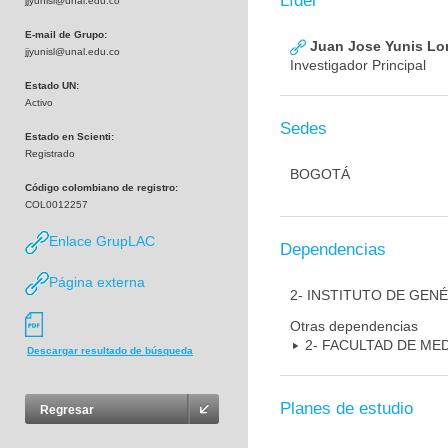
Líder
jjyunisl@unal.edu.co
E-mail de Grupo:
Juan Jose Yunis L
jjyunisl@unal.edu.co
Investigador Principal
Estado UN:
Activo
Sedes
Estado en Scienti:
Registrado
BOGOTÁ
Código colombiano de registro:
COL0012257
Enlace GrupLAC
Dependencias
Página externa
2- INSTITUTO DE GEN
Otras dependencias
2- FACULTAD DE ME
Descargar resultado de búsqueda
Planes de estudio
Regresar