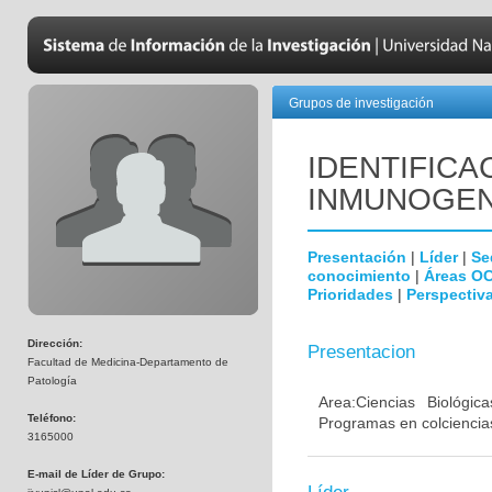
Grupos de investigación
IDENTIFICA
INMUNOGEN
Presentación
|
Líder
|
Se
conocimiento
|
Áreas O
Prioridades
|
Perspectiva
Dirección:
Presentacion
Facultad de Medicina-Departamento de
Patología
Area:Ciencias Biológi
Teléfono:
Programas en colciencias
3165000
E-mail de Líder de Grupo: