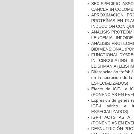
SEX-SPECIFIC ASS
CANCER IN COLOMBI
APROXIMACIÓN PR
PROTEÍNAS EN PLA
INDUCCIÓN CON QUI
ANÁLISIS PROTEÓM
LEUCEMIA LINFOIDE
ANÁLISIS PROTEOM
BIDIMENSIONAL (PO
FUNCTIONAL DYSREG
IN CIRCULATING 
LEISHMANIA (LEISH
Diferenciación trofoblás
en la secreción de 
ESPECIALIZADOS)
Efecto de IGF-I e IG
(PONENCIAS EN EVE
Expresión de genes re
IGF-I sérico e 
ESPECIALIZADOS)
IGF-I ACTS AS A
(PONENCIAS EN EVE
DESNUTRICIÓN PROT