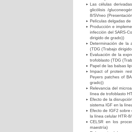
Las células derivada
glicólisis /gluconeog
8/SVneo (Presentación 
Películas delgadas de 
Producción e implemen
infección del SARS-Co
dirigido de grado))
Determinación de la a
(TDG (Trabajo dirigido
Evaluación de la expr
trofoblasto (TDG (Trab
Papel de las balsas li
Impact of protein res
Peyers patches of BAL
grado))
Relevancia del microa
línea de trofoblasto 
Efecto de la disrupció
sistema IGF en la lín
Efecto de IGF2 sobre 
la línea celular HTR-8
CELSR en los proces
maestría)