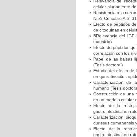
Relevancia del recept
celular pluripotente de
Resistencia a la corro
Ni Zr Ce sobre AISI 31
Efecto de péptidos de
de citoquinas en célul
BRelevancia del IGF-1
maestría)
Efecto de péptidos qui
correlación con los ni
Papel de las balsas l
(Tesis doctoral)
Estudio del efecto de 
en queratinocitos epid
Caracterización de l
humano (Tesis doctora
Construcción de una r
en un modelo celular d
Efecto de la restri
gastrointestinal en ra
Caracterización bioqu
durissus cumanensis y 
Efecto de la restri
gastrointestinal en ra