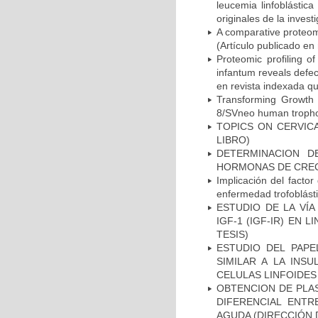
leucemia linfoblástic
originales de la invest
A comparative proteom
(Artículo publicado en
Proteomic profiling of
infantum reveals defec
en revista indexada qu
Transforming Growth
8/SVneo human trophobl
TOPICS ON CERVIC
LIBRO)
DETERMINACION D
HORMONAS DE CRECI
Implicación del factor 
enfermedad trofoblás
ESTUDIO DE LA VÍA
IGF-1 (IGF-IR) EN
TESIS)
ESTUDIO DEL PAPE
SIMILAR A LA INSU
CELULAS LINFOIDES 
OBTENCION DE PLA
DIFERENCIAL ENTR
AGUDA (DIRECCIÓN 