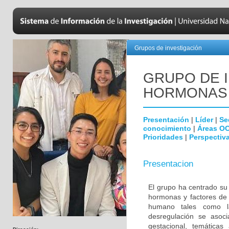
Grupos de investigación
GRUPO DE 
HORMONAS
Presentación
|
Líder
|
Se
conocimiento
|
Áreas O
Prioridades
|
Perspectiva
Presentacion
El grupo ha centrado su 
hormonas y factores de 
humano tales como la
desregulación se asoc
gestacional, temáticas