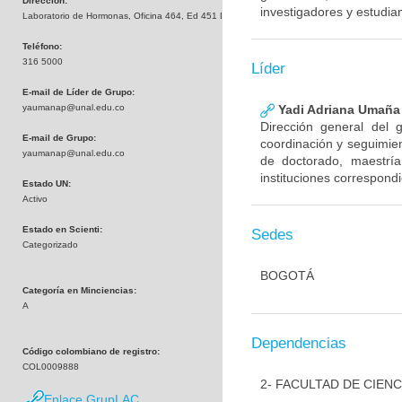
Dirección:
investigadores y estudia
Laboratorio de Hormonas, Oficina 464, Ed 451 Departamento de Química
Teléfono:
316 5000
Líder
E-mail de Líder de Grupo:
yaumanap@unal.edu.co
Yadi Adriana Umaña
Dirección general del 
E-mail de Grupo:
coordinación y seguimien
yaumanap@unal.edu.co
de doctorado, maestría
instituciones correspond
Estado UN:
Activo
Estado en Scienti:
Sedes
Categorizado
BOGOTÁ
Categoría en Minciencias:
A
Dependencias
Código colombiano de registro:
COL0009888
2- FACULTAD DE CIENC
Enlace GrupLAC