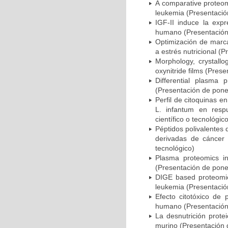
A comparative proteom
leukemia (Presentación
IGF-II induce la expr
humano (Presentación 
Optimización de marca
a estrés nutricional (
Morphology, crystallo
oxynitride films (Pres
Differential plasma 
(Presentación de ponen
Perfil de citoquinas 
L. infantum en resp
científico o tecnológic
Péptidos polivalentes 
derivadas de cáncer
tecnológico)
Plasma proteomics in
(Presentación de ponen
DIGE based proteomic 
leukemia (Presentación
Efecto citotóxico de 
humano (Presentación 
La desnutrición prote
murino (Presentación d