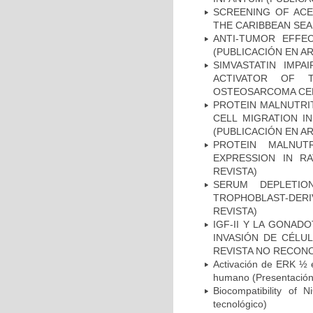
SCREENING OF ACE
THE CARIBBEAN SEA
ANTI-TUMOR EFFE
(PUBLICACIÓN EN AR
SIMVASTATIN IMP
ACTIVATOR OF T
OSTEOSARCOMA CELL
PROTEIN MALNUTRI
CELL MIGRATION I
(PUBLICACIÓN EN AR
PROTEIN MALNU
EXPRESSION IN R
REVISTA)
SERUM DEPLETIO
TROPHOBLAST-DERI
REVISTA)
IGF-II Y LA GONAD
INVASIÓN DE CÉLU
REVISTA NO RECONO
Activación de ERK ½ e
humano (Presentación 
Biocompatibility of 
tecnológico)