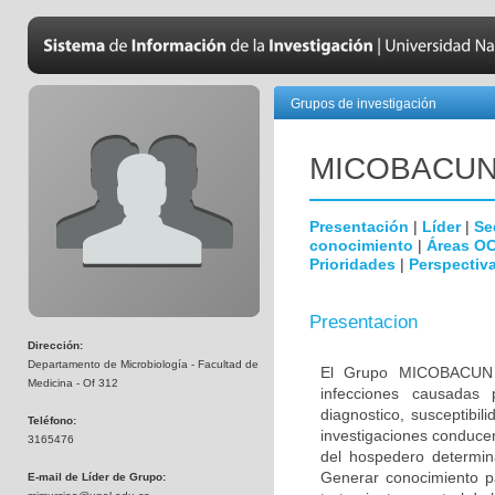
Grupos de investigación
MICOBAC­U
Presentación
|
Líder
|
Se
conocimiento
|
Áreas O
Prioridades
|
Perspectiva
Presentacion
Dirección:
Departamento de Microbiología - Facultad de
El Grupo MICOBACUN e
Medicina - Of 312
infecciones causadas 
diagnostico, susceptibil
Teléfono:
investigaciones conducen
3165476
del hospedero determina
Generar conocimiento pa
E-mail de Líder de Grupo: