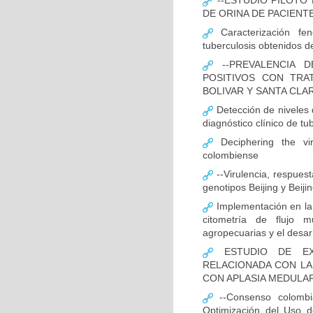
--ESTUDIO PILOTO
DE ORINA DE PACIENT
Caracterización fen
tuberculosis obtenidos de
--PREVALENCIA D
POSITIVOS CON TRA
BOLIVAR Y SANTA CLA
Detección de niveles
diagnóstico clínico de tu
Deciphering the vir
colombiense
--Virulencia, respues
genotipos Beijing y Beij
Implementación en la
citometría de flujo m
agropecuarias y el desar
ESTUDIO DE EXP
RELACIONADA CON LA
CON APLASIA MEDULA
--Consenso colombia
Optimización del Uso d