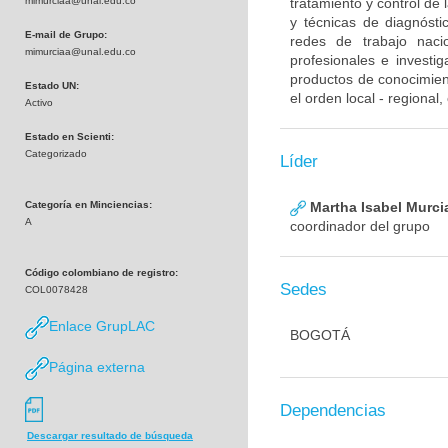
mimurciaa@unal.edu.co
tratamiento y control de
y técnicas de diagnósti
E-mail de Grupo:
redes de trabajo naci
mimurciaa@unal.edu.co
profesionales e investig
productos de conocimient
Estado UN:
el orden local - regional
Activo
Estado en Scienti:
Categorizado
Líder
Categoría en Minciencias:
Martha Isabel Murci
A
coordinador del grupo
Código colombiano de registro:
Sedes
COL0078428
Enlace GrupLAC
BOGOTÁ
Página externa
Dependencias
Descargar resultado de búsqueda