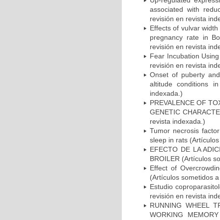
Up-regulated expressi
associated with reduc
revisión en revista ind
Effects of vulvar width
pregnancy rate in Bo
revisión en revista ind
Fear Incubation Using
revisión en revista ind
Onset of puberty and 
altitude conditions 
indexada.)
PREVALENCE OF TO
GENETIC CHARACTERIZ
revista indexada.)
Tumor necrosis factor
sleep in rats (Artículo
EFECTO DE LA ADIC
BROILER (Artículos som
Effect of Overcrowdin
(Artículos sometidos a
Estudio coproparasito
revisión en revista ind
RUNNING WHEEL T
WORKING MEMORY TAS