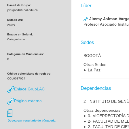
Líder
E-mail de Grupo:
jjvargasd@unal.edu.co
Jimmy Jolman Varga
Estado UN:
Profesor Asociado Instit
Activo
Estado en Scienti:
Categorizado
Sedes
Categoría en Minciencias:
BOGOTÁ
B
Otras Sedes
La Paz
Código colombiano de registro:
COL0087024
Dependencias
Enlace GrupLAC
Página externa
2- INSTITUTO DE GEN
Otras dependencias
0- VICERRECTORÍA 
2- FACULTAD DE ME
Descargar resultado de búsqueda
2- FACULTAD DE CIE