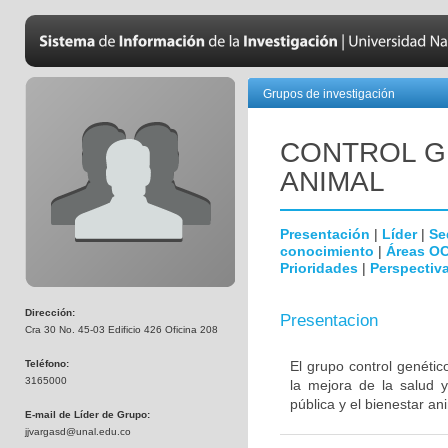
Grupos de investigación
CONTROL G
ANIMAL
Presentación
|
Líder
|
Se
conocimiento
|
Áreas O
Prioridades
|
Perspectiva
Dirección:
Presentacion
Cra 30 No. 45-03 Edificio 426 Oficina 208
Teléfono:
El grupo control genéti
3165000
la mejora de la salud y
pública y el bienestar an
E-mail de Líder de Grupo:
jjvargasd@unal.edu.co