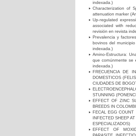
indexada.)
Characterization of 
attenuation marker (Ar
Up-regulated expressi
associated with reduc
revisión en revista ind
Prevalencia y factore
bovinos del municipio
indexada.)
Amino-Estructura: Un
que comúnmente se enc
indexada.)
FRECUENCIA DE I
DOMESTICOS (FELIS
CIUDADES DE BOGOTÁ
ELECTROENCEPHA
STUNNING (PONENCI
EFFECT OF ZINC S
BREEDS IN COLOMBI
FECAL EGG COUNT 
INFECTED SHEEP AT
ESPECIALIZADOS)
EFFECT OF MOXID
PARASITE INFECTI