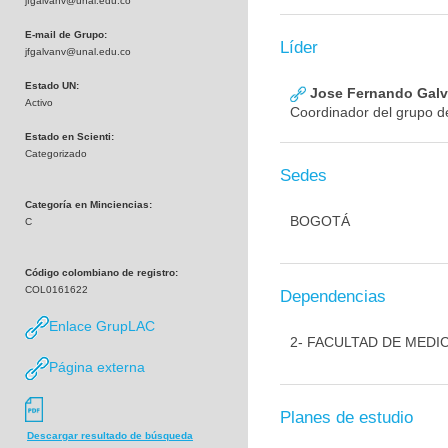
jfgalvanv@unal.edu.co
E-mail de Grupo:
Líder
jfgalvanv@unal.edu.co
Estado UN:
Jose Fernando Galva
Activo
Coordinador del grupo de
Estado en Scienti:
Categorizado
Sedes
Categoría en Minciencias:
BOGOTÁ
C
Código colombiano de registro:
COL0161622
Dependencias
Enlace GrupLAC
2- FACULTAD DE MEDI
Página externa
Planes de estudio
Descargar resultado de búsqueda