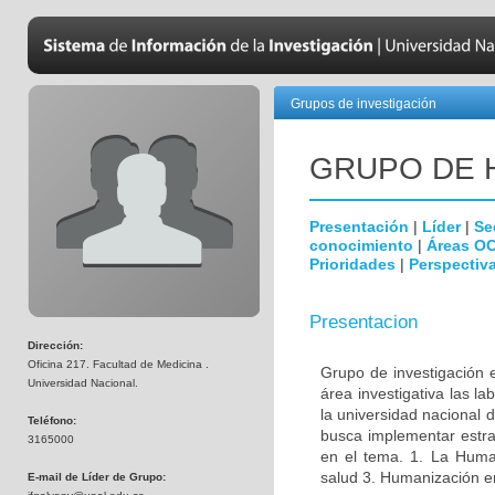
Grupos de investigación
GRUPO DE 
Presentación
|
Líder
|
Se
conocimiento
|
Áreas O
Prioridades
|
Perspectiva
Presentacion
Dirección:
Oficina 217. Facultad de Medicina .
Grupo de investigación 
Universidad Nacional.
área investigativa las l
la universidad nacional 
Teléfono:
busca implementar estrat
3165000
en el tema. 1. La Huma
salud 3. Humanización en 
E-mail de Líder de Grupo: