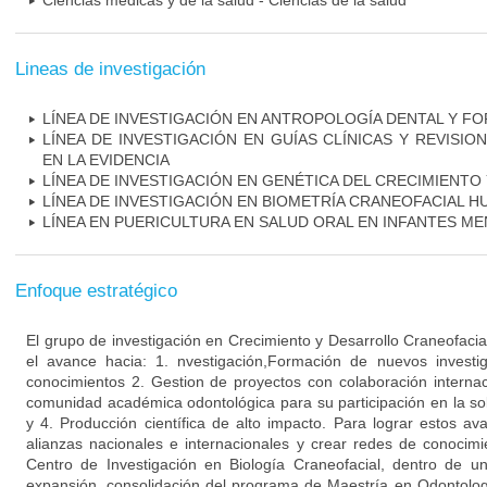
Ciencias médicas y de la salud - Ciencias de la salud
Lineas de investigación
LÍNEA DE INVESTIGACIÓN EN ANTROPOLOGÍA DENTAL Y F
LÍNEA DE INVESTIGACIÓN EN GUÍAS CLÍNICAS Y REVISIO
EN LA EVIDENCIA
LÍNEA DE INVESTIGACIÓN EN GENÉTICA DEL CRECIMIENT
LÍNEA DE INVESTIGACIÓN EN BIOMETRÍA CRANEOFACIAL 
LÍNEA EN PUERICULTURA EN SALUD ORAL EN INFANTES M
Enfoque estratégico
El grupo de investigación en Crecimiento y Desarrollo Craneofacial
el avance hacia: 1. nvestigación,Formación de nuevos investi
conocimientos 2. Gestion de proyectos con colaboración internaci
comunidad académica odontológica para su participación en la sol
y 4. Producción científica de alto impacto. Para lograr estos av
alianzas nacionales e internacionales y crear redes de conocim
Centro de Investigación en Biología Craneofacial, dentro de 
expansión, consolidación del programa de Maestría en Odontolo