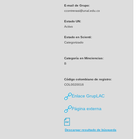
E-mail de Grupo:
ccontrerasi@unal.edu.co
Estado UN:
Activo
Estado en Scienti:
Categorizado
Categoría en Minciencias:
B
Código colombiano de registro:
COL0020016
Enlace GrupLAC
Página externa
Descargar resultado de búsqueda