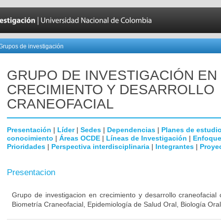
Grupos de investigación
GRUPO DE INVESTIGACIÓN EN
CRECIMIENTO Y DESARROLLO
CRANEOFACIAL
Presentación
|
Líder
|
Sedes
|
Dependencias
|
Planes de estudi
conocimiento
|
Áreas OCDE
|
Líneas de Investigación
|
Enfoque
Prioridades
|
Perspectiva interdisciplinaria
|
Integrantes
|
Proye
Presentacion
Grupo de investigacion en crecimiento y desarrollo craneofacial 
Biometría Craneofacial, Epidemiología de Salud Oral, Biología Or