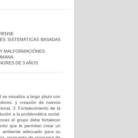
ORENSE
NES SISTEMÁTICAS BASADAS
O Y MALFORMACIÓNES
HUMANA
ENORES DE 3 AÑOS
 se visualiza a largo plazo con
gdores, y creación de nuevos
onal, 3. Fortalecimiento de la
ución a la problemática social.
ances el grupo debe fortalecer
iento que le permitan crear un
un ambiente adecuado para su
gía, propuesta de programa de