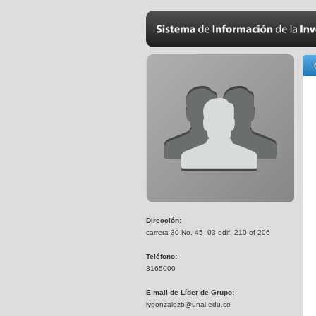
Dirección:
carrera 30 No. 45 -03 edif. 210 of 206
Teléfono:
3165000
E-mail de Líder de Grupo:
lygonzalezb@unal.edu.co