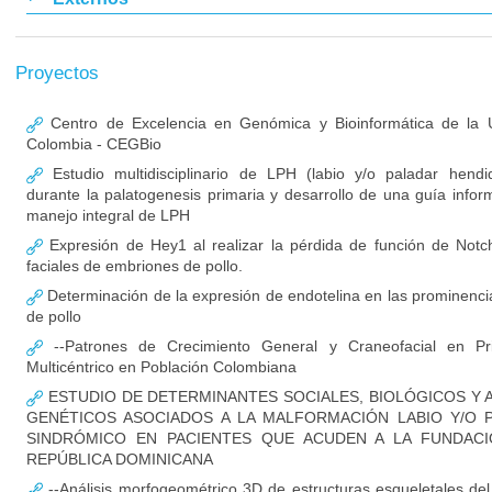
Proyectos
Centro de Excelencia en Genómica y Bioinformática de la U
Colombia - CEGBio
Estudio multidisciplinario de LPH (labio y/o paladar hendi
durante la palatogenesis primaria y desarrollo de una guía infor
manejo integral de LPH
Expresión de Hey1 al realizar la pérdida de función de Notc
faciales de embriones de pollo.
Determinación de la expresión de endotelina en las prominenci
de pollo
--Patrones de Crecimiento General y Craneofacial en Pri
Multicéntrico en Población Colombiana
ESTUDIO DE DETERMINANTES SOCIALES, BIOLÓGICOS Y 
GENÉTICOS ASOCIADOS A LA MALFORMACIÓN LABIO Y/O 
SINDRÓMICO EN PACIENTES QUE ACUDEN A LA FUNDACI
REPÚBLICA DOMINICANA
--Análisis morfogeométrico 3D de estructuras esqueletales del