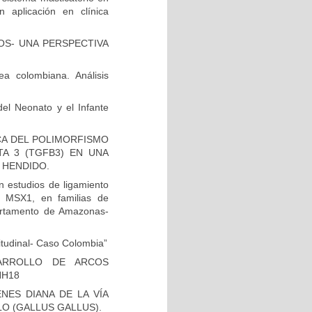
aplicación en clínica
OS- UNA PERSPECTIVA
a colombiana. Análisis
del Neonato y el Infante
ICA DEL POLIMORFISMO
A 3 (TGFB3) EN UNA
 HENDIDO.
 estudios de ligamiento
n MSX1, en familias de
artamento de Amazonas-
itudinal- Caso Colombia”
ARROLLO DE ARCOS
HH18
ES DIANA DE LA VÍA
O (GALLUS GALLUS).