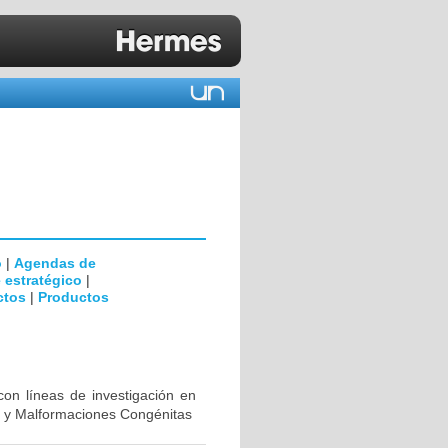
o
|
Agendas de
 estratégico
|
ctos
|
Productos
con líneas de investigación en
al y Malformaciones Congénitas