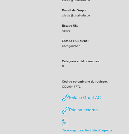
allealc@unal.edu.co
E-mail de Grupo:
allealc@unal.edu.co
Estado UN:
Activo
Estado en Scienti:
Categorizado
Categoría en Minciencias:
B
Código colombiano de registro:
COL0047771
Enlace GrupLAC
Página externa
Descargar resultado de búsqueda