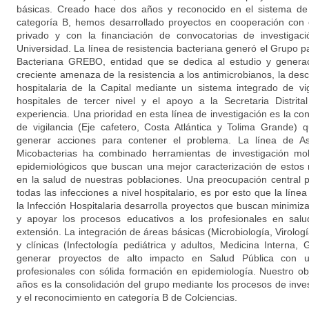
básicas. Creado hace dos años y reconocido en el sistema de 
categoría B, hemos desarrollado proyectos en cooperación con e
privado y con la financiación de convocatorias de investigac
Universidad. La línea de resistencia bacteriana generó el Grupo pa
Bacteriana GREBO, entidad que se dedica al estudio y generac
creciente amenaza de la resistencia a los antimicrobianos, la des
hospitalaria de la Capital mediante un sistema integrado de vig
hospitales de tercer nivel y el apoyo a la Secretaria Distrit
experiencia. Una prioridad en esta línea de investigación es la c
de vigilancia (Eje cafetero, Costa Atlántica y Tolima Grande
generar acciones para contener el problema. La línea de As
Micobacterias ha combinado herramientas de investigación mol
epidemiológicos que buscan una mejor caracterización de estos
en la salud de nuestras poblaciones. Una preocupación central 
todas las infecciones a nivel hospitalario, es por esto que la líne
la Infección Hospitalaria desarrolla proyectos que buscan minimi
y apoyar los procesos educativos a los profesionales en salu
extensión. La integración de áreas básicas (Microbiología, Virolog
y clínicas (Infectología pediátrica y adultos, Medicina Interna, 
generar proyectos de alto impacto en Salud Pública con u
profesionales con sólida formación en epidemiología. Nuestro obj
años es la consolidación del grupo mediante los procesos de inve
y el reconocimiento en categoría B de Colciencias.