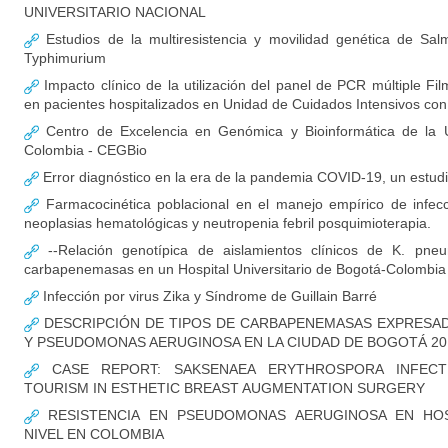
UNIVERSITARIO NACIONAL
Estudios de la multiresistencia y movilidad genética de Salm
Typhimurium
Impacto clínico de la utilización del panel de PCR múltiple F
en pacientes hospitalizados en Unidad de Cuidados Intensivos c
Centro de Excelencia en Genómica y Bioinformática de la U
Colombia - CEGBio
Error diagnóstico en la era de la pandemia COVID-19, un estud
Farmacocinética poblacional en el manejo empírico de infec
neoplasias hematológicas y neutropenia febril posquimioterapia.
--Relación genotípica de aislamientos clínicos de K. pne
carbapenemasas en un Hospital Universitario de Bogotá-Colombia
Infección por virus Zika y Síndrome de Guillain Barré
DESCRIPCIÓN DE TIPOS DE CARBAPENEMASAS EXPRESADA
Y PSEUDOMONAS AERUGINOSA EN LA CIUDAD DE BOGOTÁ 20
CASE REPORT: SAKSENAEA ERYTHROSPORA INFECT
TOURISM IN ESTHETIC BREAST AUGMENTATION SURGERY
RESISTENCIA EN PSEUDOMONAS AERUGINOSA EN HOS
NIVEL EN COLOMBIA