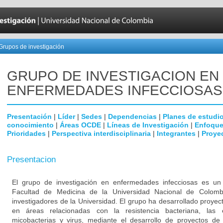
Grupos de investigación
GRUPO DE INVESTIGACION EN
ENFERMEDADES INFECCIOSAS
Presentación
|
Líder
|
Sedes
|
Dependencias
|
Planes de estudi
conocimiento
|
Áreas OCDE
|
Líneas de Investigación
|
Enfoque
Prioridades
|
Perspectiva interdisciplinaria
|
Integrantes
|
Proye
Presentacion
El grupo de investigación en enfermedades infecciosas es un g
Facultad de Medicina de la Universidad Nacional de Colomb
investigadores de la Universidad. El grupo ha desarrollado proyec
en áreas relacionadas con la resistencia bacteriana, las
micobacterias y virus, mediante el desarrollo de proyectos de 