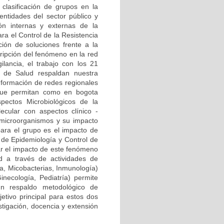
clasificación de grupos en la
ntidades del sector público y
ión internas y externas de la
ra el Control de la Resistencia
ión de soluciones frente a la
cripción del fenómeno en la red
ilancia, el trabajo con los 21
al de Salud respaldan nuestra
onformación de redes regionales
) que permitan como en bogota
pectos Microbiológicos de la
ecular con aspectos clínico -
 microorganismos y su impacto
para el grupo es el impacto de
a de Epidemiología y Control de
zar el impacto de este fenómeno
d a través de actividades de
ía, Micobacterias, Inmunología)
Ginecología, Pediatría) permite
n respaldo metodológico de
etivo principal para estos dos
stigación, docencia y extensión