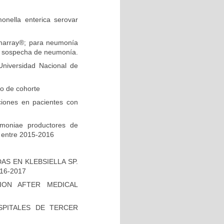
onella enterica serovar
ilmarray®; para neumonía
on sospecha de neumonía.
niversidad Nacional de
io de cohorte
ciones en pacientes con
umoniae productores de
 entre 2015-2016
S EN KLEBSIELLA SP.
16-2017
ION AFTER MEDICAL
PITALES DE TERCER