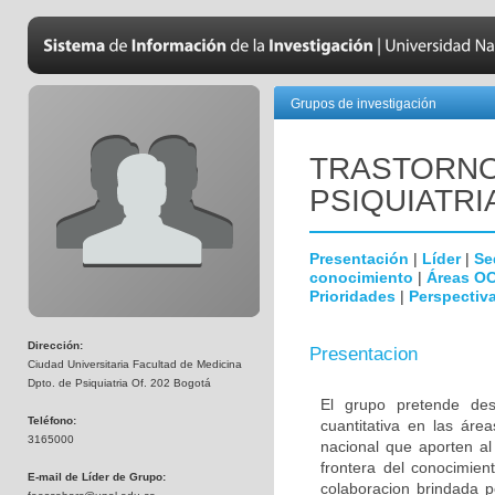
Grupos de investigación
TRASTORNO
PSIQUIATRI
Presentación
|
Líder
|
Se
conocimiento
|
Áreas O
Prioridades
|
Perspectiva
Dirección:
Presentacion
Ciudad Universitaria Facultad de Medicina
Dpto. de Psiquiatria Of. 202 Bogotá
El grupo pretende desa
Teléfono:
cuantitativa en las áre
3165000
nacional que aporten al
frontera del conocimien
E-mail de Líder de Grupo:
colaboracion brindada p