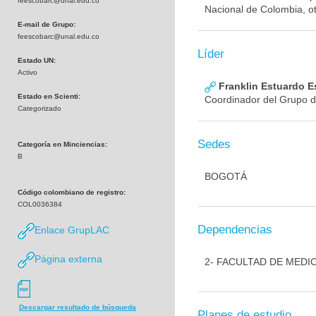
feescobarc@unal.edu.co
Nacional de Colombia, ot
E-mail de Grupo:
feescobarc@unal.edu.co
Líder
Estado UN:
Activo
Franklin Estuardo 
Estado en Scienti:
Coordinador del Grupo d
Categorizado
Sedes
Categoría en Minciencias:
B
BOGOTÁ
Código colombiano de registro:
COL0036384
Dependencias
Enlace GrupLAC
Página externa
2- FACULTAD DE MEDI
Descargar resultado de búsqueda
Planes de estudio