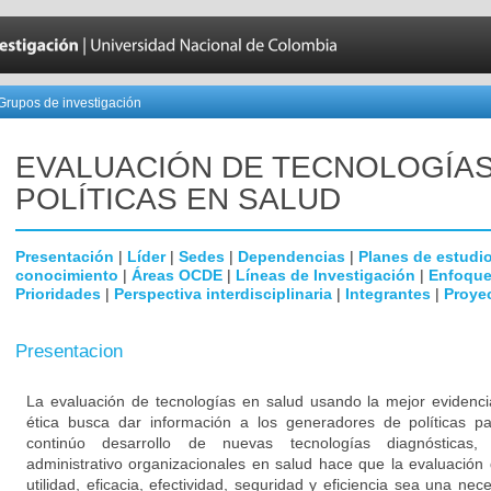
Grupos de investigación
EVALUACIÓN DE TECNOLOGÍAS
POLÍTICAS EN SALUD
Presentación
|
Líder
|
Sedes
|
Dependencias
|
Planes de estudi
conocimiento
|
Áreas OCDE
|
Líneas de Investigación
|
Enfoque
Prioridades
|
Perspectiva interdisciplinaria
|
Integrantes
|
Proye
Presentacion
La evaluación de tecnologías en salud usando la mejor evidenci
ética busca dar información a los generadores de políticas p
continúo desarrollo de nuevas tecnologías diagnósticas, 
administrativo organizacionales en salud hace que la evaluación 
utilidad, eficacia, efectividad, seguridad y eficiencia sea una ne