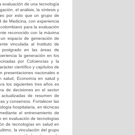
La evaluación de una tecnología
ación, el análisis, la síntesis y
, es por esto que un grupo de
ad de Medicina, con experiencia
 colombiano para la evaluación
ente reconocido con la máxima
e un espacio de generación de
nte vinculada al Instituto de
e postgrado en las áreas de
xperiencia la generación en los
ocinadas por Colciencias y la
rácter científico y capítulos de
 en presentaciones nacionales e
en salud, Economía en salud y
ara los siguientes tres años es
oma de decisiones en el sector
as actualizadas de resumen de
ías y consensos. Fortalecer las
ología hospitalaria, en técnicas
 mediante el entrenamiento de
ón en evaluación de tecnologías
ción de tecnologías en salud en
ltimo, la vinculación del grupo