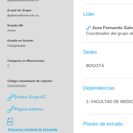
jfgalvanv@unal.edu.co
E-mail de Grupo:
Líder
jfgalvanv@unal.edu.co
Estado UN:
Jose Fernando Galva
Activo
Coordinador del grupo de
Estado en Scienti:
Categorizado
Sedes
Categoría en Minciencias:
BOGOTÁ
C
Código colombiano de registro:
COL0161622
Dependencias
Enlace GrupLAC
2- FACULTAD DE MEDI
Página externa
Planes de estudio
Descargar resultado de búsqueda