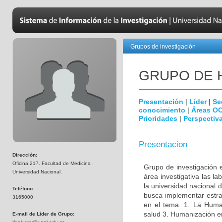
Grupos de investigación
GRUPO DE 
Presentación
|
Líder
|
Se
conocimiento
|
Áreas O
Prioridades
|
Perspectiva
Presentacion
Dirección:
Oficina 217. Facultad de Medicina .
Grupo de investigación 
Universidad Nacional.
área investigativa las l
la universidad nacional 
Teléfono:
busca implementar estrat
3165000
en el tema. 1. La Huma
salud 3. Humanización en 
E-mail de Líder de Grupo: