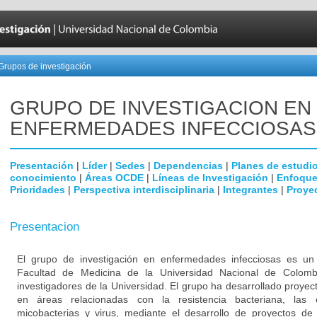
Grupos de investigación
GRUPO DE INVESTIGACION EN
ENFERMEDADES INFECCIOSAS
Presentación
|
Líder
|
Sedes
|
Dependencias
|
Planes de estudi
conocimiento
|
Áreas OCDE
|
Líneas de Investigación
|
Enfoque
Prioridades
|
Perspectiva interdisciplinaria
|
Integrantes
|
Proye
Presentacion
El grupo de investigación en enfermedades infecciosas es un g
Facultad de Medicina de la Universidad Nacional de Colomb
investigadores de la Universidad. El grupo ha desarrollado proyec
en áreas relacionadas con la resistencia bacteriana, las
micobacterias y virus, mediante el desarrollo de proyectos de 