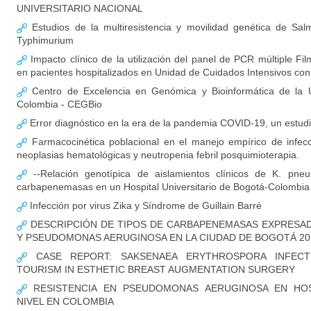
UNIVERSITARIO NACIONAL
Estudios de la multiresistencia y movilidad genética de Salm
Typhimurium
Impacto clínico de la utilización del panel de PCR múltiple F
en pacientes hospitalizados en Unidad de Cuidados Intensivos c
Centro de Excelencia en Genómica y Bioinformática de la U
Colombia - CEGBio
Error diagnóstico en la era de la pandemia COVID-19, un estud
Farmacocinética poblacional en el manejo empírico de infec
neoplasias hematológicas y neutropenia febril posquimioterapia.
--Relación genotípica de aislamientos clínicos de K. pne
carbapenemasas en un Hospital Universitario de Bogotá-Colombia
Infección por virus Zika y Síndrome de Guillain Barré
DESCRIPCIÓN DE TIPOS DE CARBAPENEMASAS EXPRESADA
Y PSEUDOMONAS AERUGINOSA EN LA CIUDAD DE BOGOTÁ 20
CASE REPORT: SAKSENAEA ERYTHROSPORA INFECT
TOURISM IN ESTHETIC BREAST AUGMENTATION SURGERY
RESISTENCIA EN PSEUDOMONAS AERUGINOSA EN HOS
NIVEL EN COLOMBIA