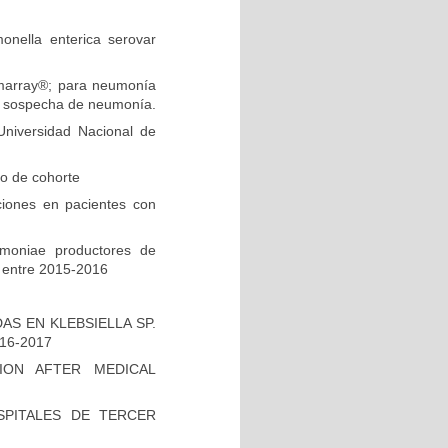
onella enterica serovar
ilmarray®; para neumonía
on sospecha de neumonía.
niversidad Nacional de
io de cohorte
ciones en pacientes con
umoniae productores de
 entre 2015-2016
S EN KLEBSIELLA SP.
16-2017
ION AFTER MEDICAL
PITALES DE TERCER