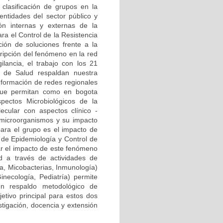
clasificación de grupos en la
ntidades del sector público y
ión internas y externas de la
ra el Control de la Resistencia
ión de soluciones frente a la
cripción del fenómeno en la red
ilancia, el trabajo con los 21
al de Salud respaldan nuestra
onformación de redes regionales
) que permitan como en bogota
pectos Microbiológicos de la
ecular con aspectos clínico -
 microorganismos y su impacto
para el grupo es el impacto de
a de Epidemiología y Control de
zar el impacto de este fenómeno
d a través de actividades de
ía, Micobacterias, Inmunología)
Ginecología, Pediatría) permite
n respaldo metodológico de
etivo principal para estos dos
stigación, docencia y extensión