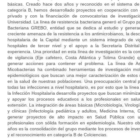
básicas. Creado hace dos años y reconocido en el sistema de 
categoría B, hemos desarrollado proyectos en cooperación con e
privado y con la financiación de convocatorias de investigac
Universidad. La línea de resistencia bacteriana generó el Grupo pa
Bacteriana GREBO, entidad que se dedica al estudio y generac
creciente amenaza de la resistencia a los antimicrobianos, la des
hospitalaria de la Capital mediante un sistema integrado de vig
hospitales de tercer nivel y el apoyo a la Secretaria Distrit
experiencia. Una prioridad en esta línea de investigación es la c
de vigilancia (Eje cafetero, Costa Atlántica y Tolima Grande
generar acciones para contener el problema. La línea de As
Micobacterias ha combinado herramientas de investigación mol
epidemiológicos que buscan una mejor caracterización de estos
en la salud de nuestras poblaciones. Una preocupación central 
todas las infecciones a nivel hospitalario, es por esto que la líne
la Infección Hospitalaria desarrolla proyectos que buscan minimi
y apoyar los procesos educativos a los profesionales en salu
extensión. La integración de áreas básicas (Microbiología, Virolog
y clínicas (Infectología pediátrica y adultos, Medicina Interna, 
generar proyectos de alto impacto en Salud Pública con u
profesionales con sólida formación en epidemiología. Nuestro obj
años es la consolidación del grupo mediante los procesos de inve
y el reconocimiento en categoría B de Colciencias.