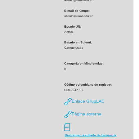
allealc@unal.edu.co
E-mail de Grupo:
allealc@unal.edu.co
Estado UN:
Activo
Estado en Scienti:
Categorizado
Categoría en Minciencias:
B
Código colombiano de registro:
COL0047771
Enlace GrupLAC
Página externa
Descargar resultado de búsqueda