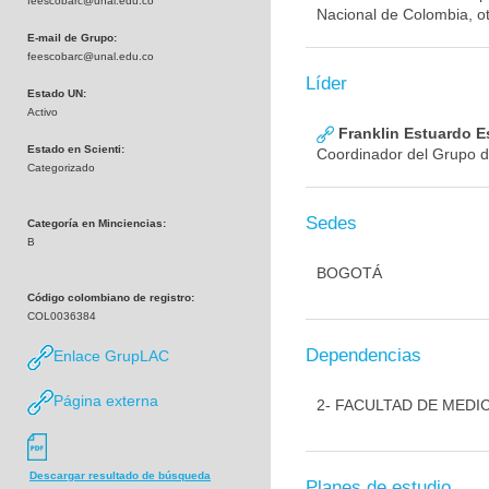
feescobarc@unal.edu.co
Nacional de Colombia, ot
E-mail de Grupo:
feescobarc@unal.edu.co
Líder
Estado UN:
Activo
Franklin Estuardo 
Estado en Scienti:
Coordinador del Grupo d
Categorizado
Sedes
Categoría en Minciencias:
B
BOGOTÁ
Código colombiano de registro:
COL0036384
Dependencias
Enlace GrupLAC
Página externa
2- FACULTAD DE MEDI
Descargar resultado de búsqueda
Planes de estudio