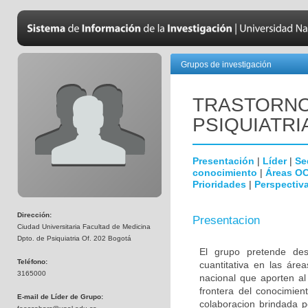
Grupos de investigación
TRASTORNO
PSIQUIATRI
Presentación
|
Líder
|
Se
conocimiento
|
Áreas O
Prioridades
|
Perspectiva
Dirección:
Presentacion
Ciudad Universitaria Facultad de Medicina
Dpto. de Psiquiatria Of. 202 Bogotá
El grupo pretende desa
Teléfono:
cuantitativa en las áre
3165000
nacional que aporten al
frontera del conocimien
E-mail de Líder de Grupo:
colaboracion brindada p