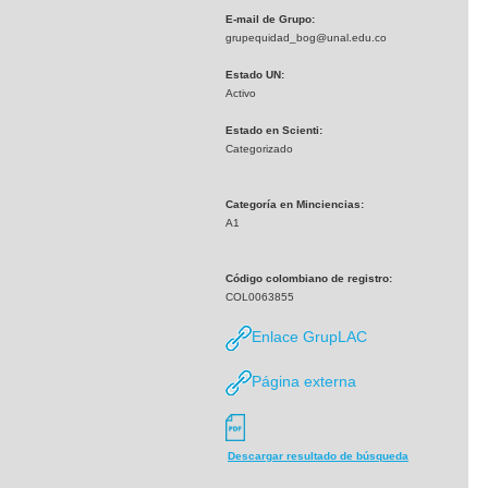
E-mail de Grupo:
grupequidad_bog@unal.edu.co
Estado UN:
Activo
Estado en Scienti:
Categorizado
Categoría en Minciencias:
A1
Código colombiano de registro:
COL0063855
Enlace GrupLAC
Página externa
Descargar resultado de búsqueda