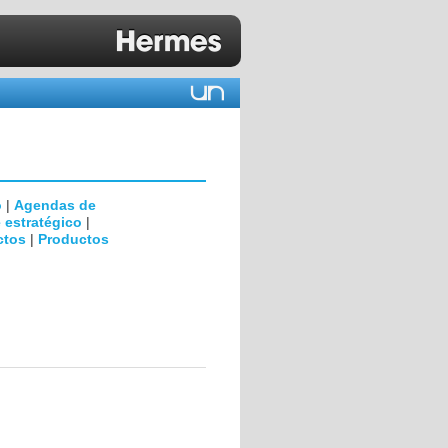
D
o
|
Agendas de
 estratégico
|
ctos
|
Productos