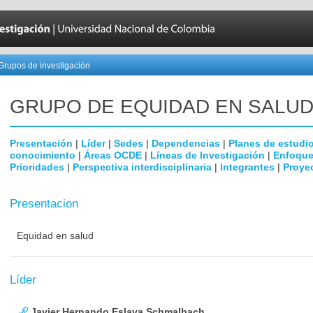
Grupos de investigación
GRUPO DE EQUIDAD EN SALU
Presentación
|
Líder
|
Sedes
|
Dependencias
|
Planes de estudi
conocimiento
|
Áreas OCDE
|
Líneas de Investigación
|
Enfoque
Prioridades
|
Perspectiva interdisciplinaria
|
Integrantes
|
Proye
Presentacion
Equidad en salud
Líder
Javier Hernando Eslava Schmalbach