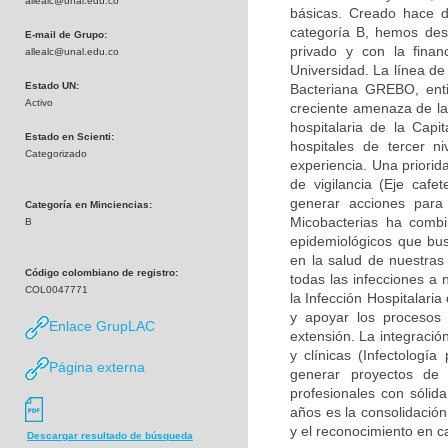
allealc@unal.edu.co
básicas. Creado hace d
categoría B, hemos desa
E-mail de Grupo:
privado y con la finan
allealc@unal.edu.co
Universidad. La línea de
Estado UN:
Bacteriana GREBO, enti
Activo
creciente amenaza de la 
hospitalaria de la Capi
Estado en Scienti:
hospitales de tercer n
Categorizado
experiencia. Una priorid
de vigilancia (Eje caf
generar acciones para
Categoría en Minciencias:
Micobacterias ha combi
B
epidemiológicos que bu
en la salud de nuestras
Código colombiano de registro:
todas las infecciones a 
COL0047771
la Infección Hospitalari
y apoyar los procesos 
Enlace GrupLAC
extensión. La integració
y clínicas (Infectología
Página externa
generar proyectos de
profesionales con sólid
años es la consolidación
y el reconocimiento en c
Descargar resultado de búsqueda