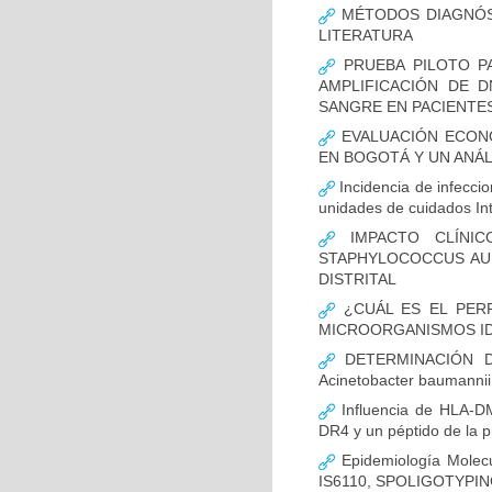
MÉTODOS DIAGNÓST
LITERATURA
PRUEBA PILOTO PA
AMPLIFICACIÓN DE 
SANGRE EN PACIENTES
EVALUACIÓN ECON
EN BOGOTÁ Y UN ANÁL
Incidencia de infecci
unidades de cuidados In
IMPACTO CLÍNIC
STAPHYLOCOCCUS AUR
DISTRITAL
¿CUÁL ES EL PERF
MICROORGANISMOS ID
DETERMINACIÓN D
Acinetobacter bauman
Influencia de HLA-DM
DR4 y un péptido de la p
Epidemiología Molecu
IS6110, SPOLIGOTYPING