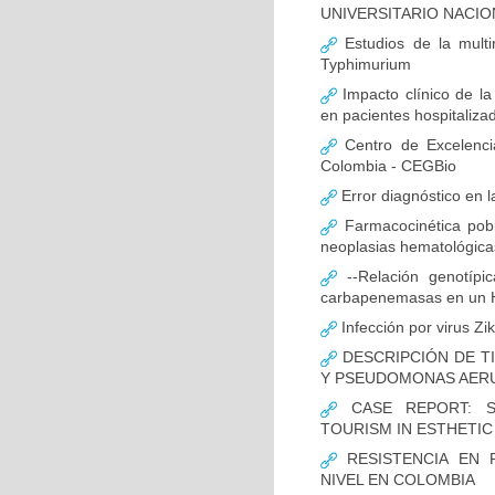
UNIVERSITARIO NACIO
Estudios de la multir
Typhimurium
Impacto clínico de la
en pacientes hospitaliz
Centro de Excelenci
Colombia - CEGBio
Error diagnóstico en 
Farmacocinética pobl
neoplasias hematológicas
--Relación genotípi
carbapenemasas en un Ho
Infección por virus Zi
DESCRIPCIÓN DE T
Y PSEUDOMONAS AERU
CASE REPORT: S
TOURISM IN ESTHETI
RESISTENCIA EN 
NIVEL EN COLOMBIA