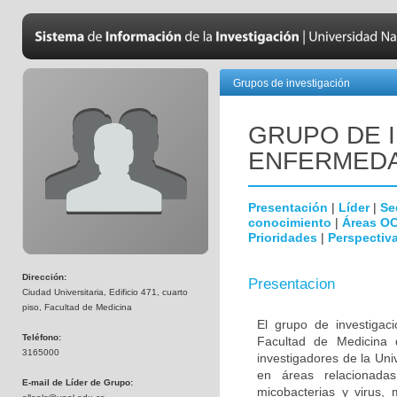
Grupos de investigación
GRUPO DE 
ENFERMEDA
Presentación
|
Líder
|
Se
conocimiento
|
Áreas O
Prioridades
|
Perspectiva
Dirección:
Presentacion
Ciudad Universitaria, Edificio 471, cuarto
piso, Facultad de Medicina
El grupo de investigac
Teléfono:
Facultad de Medicina 
3165000
investigadores de la Uni
en áreas relacionada
E-mail de Líder de Grupo:
micobacterias y virus, 