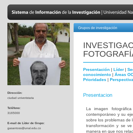
Grupos de investigación
INVESTIGAC
FOTOGRAFÍ
Presentación
|
Líder
|
Se
conocimiento
|
Áreas O
Prioridades
|
Perspectiva
Dirección:
Presentacion
ciudad univeristaria
Teléfono:
La imagen fotográfi
3165000
contemporáneo y su ejer
sobre los problemas de 
E-mail de Líder de Grupo:
transformación y se ve
gasantoss@unal.edu.co
manera en que nos relaci