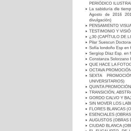
PERIÓDICO ILUSTRADO
La sabiduría dle tiem
Agosto de 2016 2012
divulgación)
PENSAMIENTO VISU
TESTIMONIO Y VISIÓ
¿30 (CAPÍTULO DE L
Pilar Suescun Doctora
Sofía londoño Esp en f
Sergíop Díaz Esp. en f
Constanza Solorzano E
QUE HACE LA FOTOG
OCTAVA PROMOCIÓN 
SEXTA PROMOCIÓN
UNIVERSITARIOS)
QUINTA PROMOCIÓN 
TRANSICIÓN, ABSTR
GORDO CALVO Y BAJ
SIN MOVER LOS LAB
FLORES BLANCAS (O
ESENCIALES (OBRAS
AUGUSTOS (OBRAS D
CIUDAD BLANCA (OB