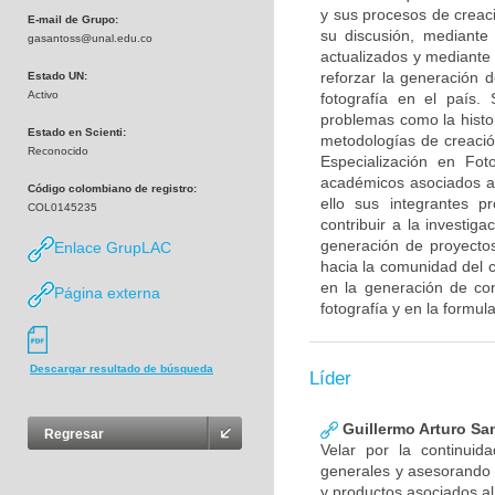
y sus procesos de creac
E-mail de Grupo:
su discusión, mediante 
gasantoss@unal.edu.co
actualizados y mediante 
reforzar la generación 
Estado UN:
Activo
fotografía en el país.
problemas como la histori
Estado en Scienti:
metodologías de creació
Reconocido
Especialización en Fo
académicos asociados a l
Código colombiano de registro:
ello sus integrantes p
COL0145235
contribuir a la investig
generación de proyectos
Enlace GrupLAC
hacia la comunidad del c
en la generación de con
Página externa
fotografía y en la formul
Descargar resultado de búsqueda
Líder
Guillermo Arturo Sa
Regresar
Velar por la continuid
generales y asesorando
y productos asociados al