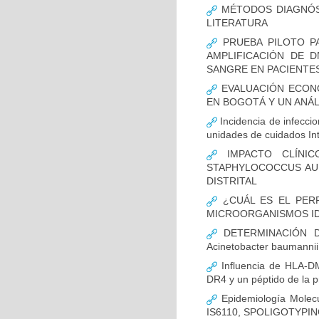
MÉTODOS DIAGNÓST
LITERATURA
PRUEBA PILOTO PA
AMPLIFICACIÓN DE 
SANGRE EN PACIENTES
EVALUACIÓN ECON
EN BOGOTÁ Y UN ANÁL
Incidencia de infecci
unidades de cuidados In
IMPACTO CLÍNIC
STAPHYLOCOCCUS AUR
DISTRITAL
¿CUÁL ES EL PERF
MICROORGANISMOS ID
DETERMINACIÓN D
Acinetobacter bauman
Influencia de HLA-DM
DR4 y un péptido de la p
Epidemiología Molecu
IS6110, SPOLIGOTYPING