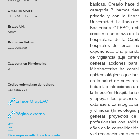
allealc@unal.edu.co
básicas. Creado hace d
categoría B, hemos desa
E-mail de Grupo:
privado y con la finan
allealc@unal.edu.co
Universidad. La línea de
Estado UN:
Bacteriana GREBO, enti
Activo
creciente amenaza de la 
hospitalaria de la Capi
Estado en Scienti:
hospitales de tercer n
Categorizado
experiencia. Una priorid
de vigilancia (Eje caf
generar acciones para
Categoría en Minciencias:
Micobacterias ha combi
B
epidemiológicos que bu
en la salud de nuestras
Código colombiano de registro:
todas las infecciones a 
COL0047771
la Infección Hospitalari
y apoyar los procesos 
Enlace GrupLAC
extensión. La integració
y clínicas (Infectología
Página externa
generar proyectos de
profesionales con sólid
años es la consolidación
y el reconocimiento en c
Descargar resultado de búsqueda