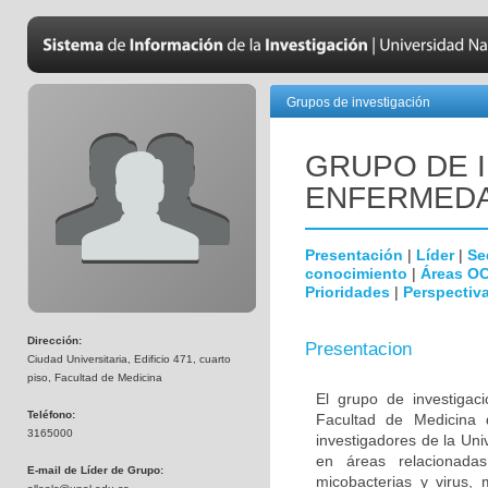
Grupos de investigación
GRUPO DE 
ENFERMEDA
Presentación
|
Líder
|
Se
conocimiento
|
Áreas O
Prioridades
|
Perspectiva
Dirección:
Presentacion
Ciudad Universitaria, Edificio 471, cuarto
piso, Facultad de Medicina
El grupo de investigac
Teléfono:
Facultad de Medicina 
3165000
investigadores de la Uni
en áreas relacionada
E-mail de Líder de Grupo:
micobacterias y virus, 