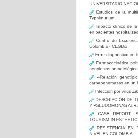
UNIVERSITARIO NACIO
Estudios de la multir
Typhimurium
Impacto clínico de la
en pacientes hospitaliz
Centro de Excelenci
Colombia - CEGBio
Error diagnóstico en 
Farmacocinética pobl
neoplasias hematológicas
--Relación genotípi
carbapenemasas en un Ho
Infección por virus Zi
DESCRIPCIÓN DE T
Y PSEUDOMONAS AERU
CASE REPORT: S
TOURISM IN ESTHETI
RESISTENCIA EN 
NIVEL EN COLOMBIA