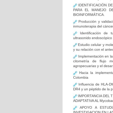
IDENTIFICACIÓN D
PARA EL MANEJO D
BIOINFORMÁTICA.
Producción y validac
inmunoterapia del cánce
Identificación de 
ultrasonido endoscópico
Estudio celular y mol
y su relación con el ante
Implementación en la
citometría de flujo m
agropecuarias y el desar
Hacia la implementa
Colombia
Influencia de HLA-DM
DR4 y un péptido de la p
IMPORTANCIA DEL T
ADAPTATIVA AL Mycobact
APOYO A ESTUDI
INVESTIGACION EN LA