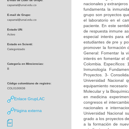
E-mail de Líder de Grupo:
nacionales y extranjeros
caparral@unal.edu.co
fundamenta la inmunidad
grupo son proyectos que 
E-mail de Grupo:
el laboratorio en el c
caparral@unal.edu.co
paciente. En este sentid
Estado UN:
de respuesta inmune asoc
Activo
especial interés para e
estudiantes de pre y po
Estado en Scienti:
promover la formación 
Categorizado
General: Fomentar la vi
interés en fomentar el d
Colombia. Específicos: 
Categoría en Minciencias:
B
Inmunología Fundamen
Proyectos. 3- Consolida
Universidad Nacional q
Código colombiano de registro:
equipamiento necesario p
COL0100636
Molecular y la Bioquímica
en medicina experimen
Enlace GrupLAC
congresos el intercambi
nacionales e internac
Página externa
Universidad Nacional su
grado a los proyectos de
a la formación de nuevo