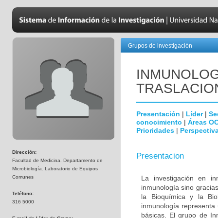
Grupos de investigación
INMUNOLOGÍ
TRASLACIO
Presentación
|
Líder
|
Se
conocimiento
|
Áreas O
Prioridades
|
Perspectiva
Dirección:
Presentacion
Facultad de Medicina. Departamento de
Microbiología. Laboratorio de Equipos
Comunes
La investigación en i
inmunología sino gracias
Teléfono:
la Bioquímica y la Biol
316 5000
inmunología representa u
básicas. El grupo de In