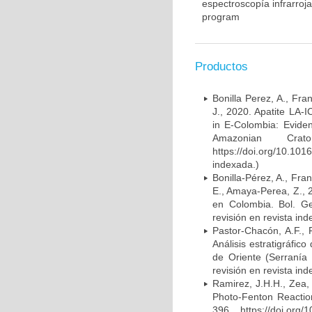
espectroscopía infrarroj
program
Productos
Bonilla Perez, A., Fra
J., 2020. Apatite LA-
in E-Colombia: Eviden
Amazonian Cr
https://doi.org/10.1
indexada.)
Bonilla-Pérez, A., Fra
E., Amaya-Perea, Z., 
en Colombia. Bol. Geo
revisión en revista ind
Pastor-Chacón, A.F., 
Análisis estratigráfi
de Oriente (Serranía 
revisión en revista ind
Ramirez, J.H.H., Zea,
Photo-Fenton Reaction
396. https://doi.org