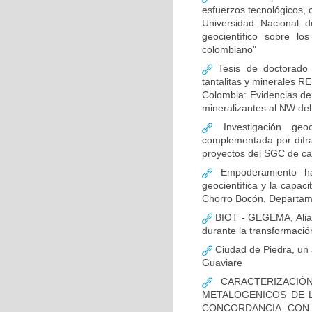
esfuerzos tecnológicos, c
Universidad Nacional 
geocientífico sobre lo
colombiano"
Tesis de doctorado t
tantalitas y minerales R
Colombia: Evidencias de
mineralizantes al NW de
Investigación geoc
complementada por difra
proyectos del SGC de car
Empoderamiento hac
geocientífica y la capa
Chorro Bocón, Departam
BIOT - GEGEMA, Alianz
durante la transformaci
Ciudad de Piedra, un a
Guaviare
CARACTERIZACIÓN
METALOGENICOS DE 
CONCORDANCIA CON 