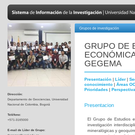
Grupos de investigación
GRUPO DE 
ECONÓMICA
GEGEMA
Presentación
|
Líder
|
Se
conocimiento
|
Áreas O
Prioridades
|
Perspectiva
Dirección:
Departamento de Geociencias, Universidad
Presentacion
Nacional de Colombia, Bogotá
Teléfono:
El Grupo de Estudios 
+571-3165000
investigación interdisci
mineralógicas y geoquími
E-mail de Líder de Grupo: