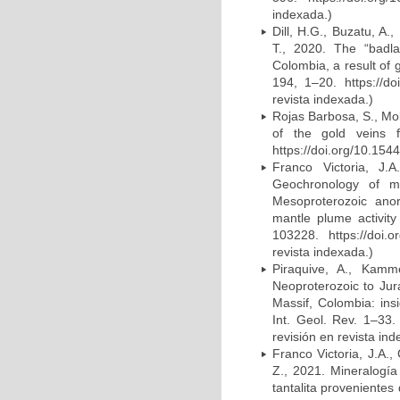
indexada.)
Dill, H.G., Buzatu, A.
T., 2020. The “badla
Colombia, a result of
194, 1–20. https://do
revista indexada.)
Rojas Barbosa, S., Mo
of the gold veins 
https://doi.org/10.154
Franco Victoria, J.
Geochronology of m
Mesoproterozoic ano
mantle plume activity
103228. https://doi.
revista indexada.)
Piraquive, A., Kamm
Neoproterozoic to Jur
Massif, Colombia: ins
Int. Geol. Rev. 1–33.
revisión en revista ind
Franco Victoria, J.A.,
Z., 2021. Mineralogía
tantalita proveniente