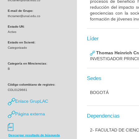
thcramer@unal.edu.co
procesos de beneficio 
reducción del impacto s
E-mail de Grupo:
geociencias con la soci
thcramer@unal.edu.co
formación de jóvenes inv
Estado UN:
Activo
Líder
Estado en Scienti:
Categorizado
Thomas Heinrich Cr
INVESTIGADOR PRINCIPAL
Categoría en Minciencias:
B
Sedes
Código colombiano de registro:
COL0129661
BOGOTÁ
Enlace GrupLAC
Página externa
Dependencias
2- FACULTAD DE CIENC
Descargar resultado de búsqueda