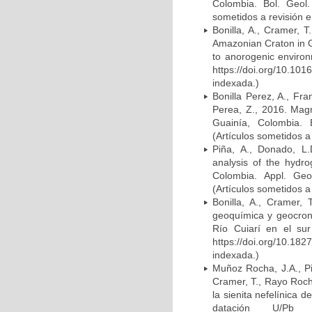
Colombia. Bol. Geol. 
sometidos a revisión e
Bonilla, A., Cramer, 
Amazonian Craton in G
to anorogenic enviro
https://doi.org/10.10
indexada.)
Bonilla Perez, A., Fra
Perea, Z., 2016. Mag
Guainía, Colombia. B
(Artículos sometidos a
Piña, A., Donado, L.D
analysis of the hydro
Colombia. Appl. Geoc
(Artículos sometidos a
Bonilla, A., Cramer, 
geoquímica y geocrono
Río Cuiarí en el su
https://doi.org/10.1
indexada.)
Muñoz Rocha, J.A., Pir
Cramer, T., Rayo Rocha
la sienita nefelínica 
datación U/Pb 