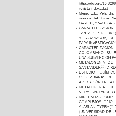
https://doi.org/10.32
revista indexada.)
Mejía, E.L., Velandia,
noreste del Volcán Ne
Geol. 34, 27–41. (Artí
CARACTERIZACIÓN
TANTALIO Y NIOBIO
Y CARANACOA, DE
PARA INVESTIGACIÓ
CARACTERIZACION 
COLOMBIANO, SU E
UNA SUBVENCIÓN PA
METALOGENIA DE 
SANTANDER (DIREC
ESTUDIO QUÍMIC
COLOMBIANAS DE 
APLICACIÓN EN LA 
METALOGENIA D
VETAS,SANTANDER (
MINERALIZACION
COMPLEJOS OFIOL
ALASKAN TYPE)" 
(UNIVERSIDAD DE L