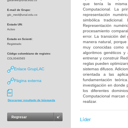
garamire@unal.edu.co
que tenía la misma 
Computacional. La prin
E-mail de Grupo:
representación numérica
giic_med@unal.edu.co
simbólica tradicional
Estado UN:
Representación numéric
Activo
procesamiento comparab
error. La transición de
Estado en Scienti:
manera natural, porque 
Registrado
muy conocidas como so
algoritmos genéticos y 
Código colombiano de registro:
entrenar y construir Red
COL0040565
reglas pueden optimizar
Enlace GrupLAC
sistemas difusos. Adicio
orientada a las aplic
fundamentación teóric
Página externa
investigación en donde 
los diferentes dominio
Computacional marcan co
Descargar resultado de búsqueda
realizar.
Regresar
Líder