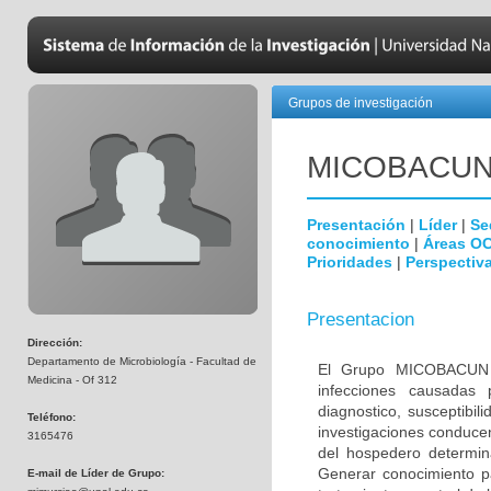
Grupos de investigación
MICOBAC­U
Presentación
|
Líder
|
Se
conocimiento
|
Áreas O
Prioridades
|
Perspectiva
Presentacion
Dirección:
Departamento de Microbiología - Facultad de
El Grupo MICOBACUN e
Medicina - Of 312
infecciones causadas 
diagnostico, susceptibil
Teléfono:
investigaciones conducen
3165476
del hospedero determina
Generar conocimiento pa
E-mail de Líder de Grupo: