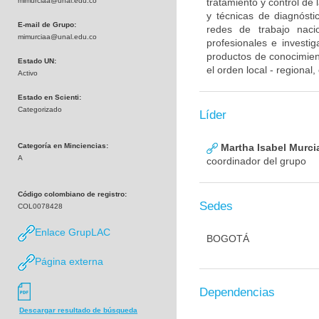
mimurciaa@unal.edu.co
tratamiento y control de
y técnicas de diagnósti
E-mail de Grupo:
redes de trabajo naci
mimurciaa@unal.edu.co
profesionales e investig
productos de conocimient
Estado UN:
el orden local - regional
Activo
Estado en Scienti:
Categorizado
Líder
Categoría en Minciencias:
Martha Isabel Murci
A
coordinador del grupo
Código colombiano de registro:
Sedes
COL0078428
Enlace GrupLAC
BOGOTÁ
Página externa
Dependencias
Descargar resultado de búsqueda