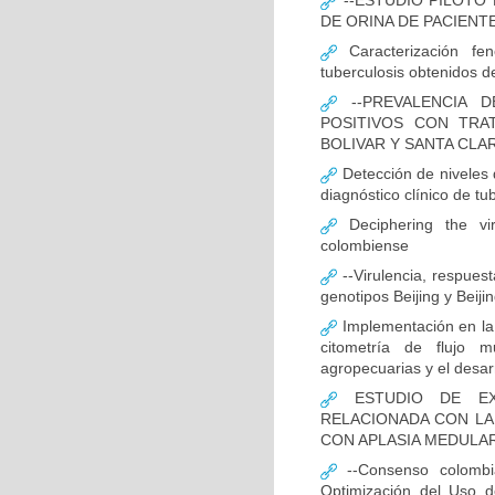
--ESTUDIO PILOTO
DE ORINA DE PACIENT
Caracterización fen
tuberculosis obtenidos de
--PREVALENCIA D
POSITIVOS CON TRA
BOLIVAR Y SANTA CLA
Detección de niveles
diagnóstico clínico de tu
Deciphering the vir
colombiense
--Virulencia, respues
genotipos Beijing y Beij
Implementación en la
citometría de flujo m
agropecuarias y el desar
ESTUDIO DE EXP
RELACIONADA CON LA
CON APLASIA MEDULA
--Consenso colombia
Optimización del Uso d