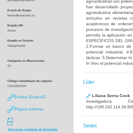
lserna@unal.edu.co
agroindustrial con poten
han desarrollado proyec
E-mail de Grupo:
agroindustria alimentari
lserna@unal.edu.co
artículos en revistas 
académicos de ordene
Estado UN:
procesos de investigació
Activo
permita la aplicación e
ESPECÍFICOS DEL GRUPO 1
Estado en Scienti:
Categorizado
2.Formar un banco de ce
potencial industrial. 4
lácticas. 5.Determinar In
Categoría en Minciencias:
In Vivo el potencial indus
A1
Código colombiano de registro:
Líder
COL0060316
Liliana Serna Cock
Enlace GrupLAC
Investigadora.
http://190.242.114.26:80
Página externa
Sedes
Descargar resultado de búsqueda