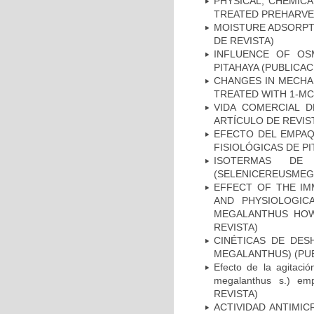
PHYSICAL, CHEMIC
TREATED PREHARVES
MOISTURE ADSORPTI
DE REVISTA)
INFLUENCE OF OS
PITAHAYA (PUBLICAC
CHANGES IN MECHA
TREATED WITH 1-MC
VIDA COMERCIAL D
ARTÍCULO DE REVIS
EFECTO DEL EMPAQU
FISIOLÓGICAS DE PI
ISOTERMAS DE
(SELENICEREUSMEGA
EFFECT OF THE IM
AND PHYSIOLOGIC
MEGALANTHUS HOW)
REVISTA)
CINÉTICAS DE DES
MEGALANTHUS) (PUB
Efecto de la agitació
megalanthus s.) e
REVISTA)
ACTIVIDAD ANTIMIC