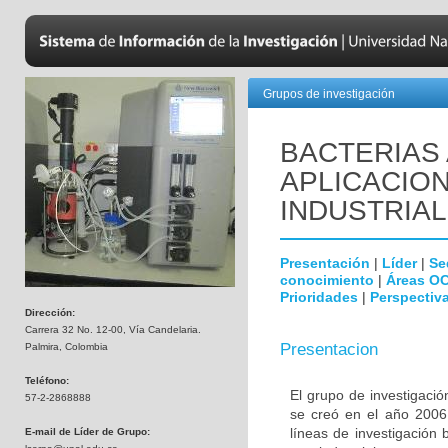
Grupos de investigación
BACTERIAS 
APLICACIO
INDUSTRIA
Presentación
|
Líder
|
Se
conocimiento
|
Áreas O
Prioridades
|
Perspectiva
Dirección:
Carrera 32 No. 12-00, Vía Candelaria.
Presentacion
Palmira, Colombia
Teléfono:
El grupo de investigació
57-2-2868888
se creó en el año 2006,
líneas de investigación 
E-mail de Líder de Grupo: