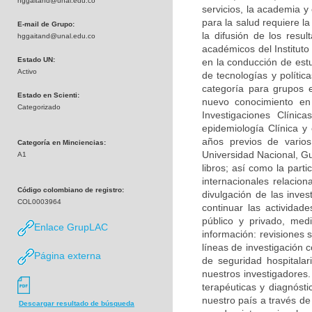
hggaitand@unal.edu.co
servicios, la academia y
para la salud requiere la
E-mail de Grupo:
la difusión de los res
hggaitand@unal.edu.co
académicos del Instituto
Estado UN:
en la conducción de est
Activo
de tecnologías y políti
categoría para grupos 
Estado en Scienti:
nuevo conocimiento en 
Categorizado
Investigaciones Clíni
epidemiología Clínica y 
años previos de varios 
Categoría en Minciencias:
Universidad Nacional, Guí
A1
libros; así como la part
internacionales relacio
Código colombiano de registro:
divulgación de las inves
COL0003964
continuar las actividad
público y privado, med
Enlace GrupLAC
información: revisiones 
líneas de investigación c
Página externa
de seguridad hospitala
nuestros investigadores.
terapéuticas y diagnósti
nuestro país a través de
Descargar resultado de búsqueda