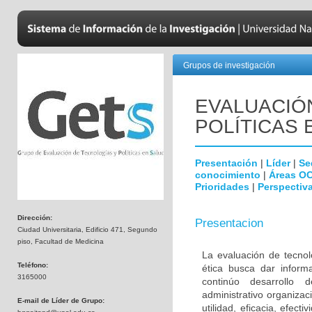
Grupos de investigación
EVALUACIÓ
POLÍTICAS 
Presentación
|
Líder
|
Se
conocimiento
|
Áreas O
Prioridades
|
Perspectiva
Dirección:
Presentacion
Ciudad Universitaria, Edificio 471, Segundo
piso, Facultad de Medicina
La evaluación de tecnol
Teléfono:
ética busca dar inform
3165000
continúo desarrollo d
administrativo organiza
E-mail de Líder de Grupo:
utilidad, eficacia, efec