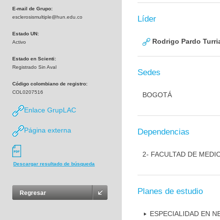
E-mail de Grupo:
esclerosismultiple@hun.edu.co
Líder
Estado UN:
Rodrigo Pardo Turri
Activo
Estado en Scienti:
Registrado Sin Aval
Sedes
Código colombiano de registro:
COL0207516
BOGOTÁ
Enlace GrupLAC
Página externa
Dependencias
2- FACULTAD DE MEDI
Descargar resultado de búsqueda
Planes de estudio
Regresar
ESPECIALIDAD EN N