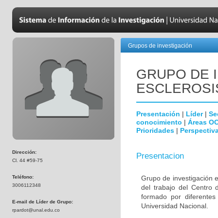
Grupos de investigación
GRUPO DE 
ESCLEROSIS
Presentación
|
Líder
|
Se
conocimiento
|
Áreas O
Prioridades
|
Perspectiva
Dirección:
Presentacion
Cl. 44 #59-75
Teléfono:
Grupo de investigación 
3006112348
del trabajo del Centro 
formado por diferentes
E-mail de Líder de Grupo:
Universidad Nacional.
rpardot@unal.edu.co