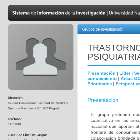
Grupos de investigación
TRASTORNO
PSIQUIATRI
Presentación
|
Líder
|
Se
conocimiento
|
Áreas O
Prioridades
|
Perspectiva
Dirección:
Presentacion
Ciudad Universitaria Facultad de Medicina
Dpto. de Psiquiatria Of. 202 Bogotá
El grupo pretende desa
Teléfono:
cuantitativa en las áre
3165000
nacional que aporten al
frontera del conocimien
E-mail de Líder de Grupo:
colaboracion brindada p