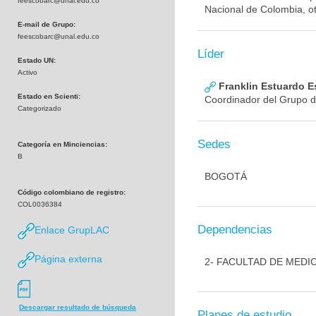
feescobarc@unal.edu.co
Nacional de Colombia, ot
E-mail de Grupo:
feescobarc@unal.edu.co
Líder
Estado UN:
Activo
Franklin Estuardo 
Estado en Scienti:
Coordinador del Grupo d
Categorizado
Sedes
Categoría en Minciencias:
B
BOGOTÁ
Código colombiano de registro:
COL0036384
Dependencias
Enlace GrupLAC
Página externa
2- FACULTAD DE MEDI
Descargar resultado de búsqueda
Planes de estudio