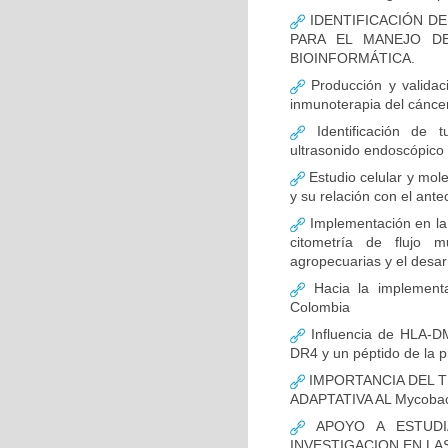
IDENTIFICACIÓN D
PARA EL MANEJO D
BIOINFORMÁTICA.
Producción y validac
inmunoterapia del cánce
Identificación de 
ultrasonido endoscópico
Estudio celular y mol
y su relación con el ante
Implementación en la
citometría de flujo m
agropecuarias y el desar
Hacia la implementa
Colombia
Influencia de HLA-DM
DR4 y un péptido de la p
IMPORTANCIA DEL T
ADAPTATIVA AL Mycobact
APOYO A ESTUDI
INVESTIGACION EN LA