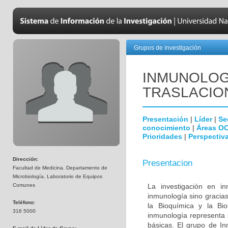
Grupos de investigación
INMUNOLOGÍ
TRASLACIO
Presentación
|
Líder
|
Se
conocimiento
|
Áreas O
Prioridades
|
Perspectiva
Dirección:
Presentacion
Facultad de Medicina. Departamento de
Microbiología. Laboratorio de Equipos
Comunes
La investigación en i
inmunología sino gracias
Teléfono:
la Bioquímica y la Biol
316 5000
inmunología representa u
básicas. El grupo de In