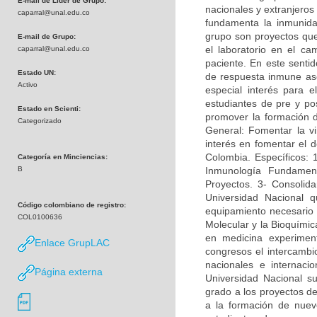
E-mail de Líder de Grupo:
nacionales y extranjeros
caparral@unal.edu.co
fundamenta la inmunidad
grupo son proyectos que 
E-mail de Grupo:
el laboratorio en el c
caparral@unal.edu.co
paciente. En este sentid
Estado UN:
de respuesta inmune asoc
Activo
especial interés para e
estudiantes de pre y po
Estado en Scienti:
promover la formación 
Categorizado
General: Fomentar la vi
interés en fomentar el d
Colombia. Específicos: 
Categoría en Minciencias:
B
Inmunología Fundamen
Proyectos. 3- Consolida
Universidad Nacional q
Código colombiano de registro:
equipamiento necesario p
COL0100636
Molecular y la Bioquímica
en medicina experimen
Enlace GrupLAC
congresos el intercambi
nacionales e internac
Página externa
Universidad Nacional su
grado a los proyectos de
a la formación de nuevo