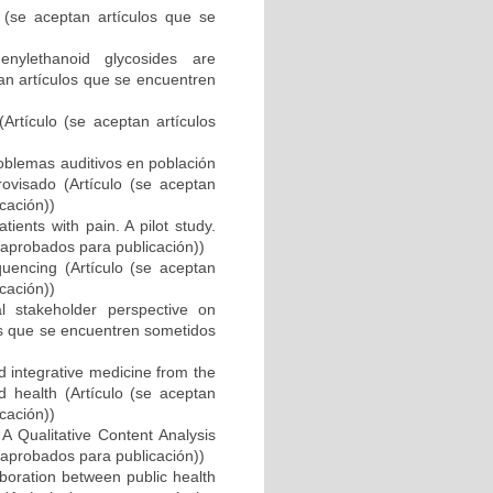
e aceptan artículos que se
enylethanoid glycosides are
tan artículos que se encuentren
Artículo (se aceptan artículos
oblemas auditivos en población
rovisado (Artículo (se aceptan
cación))
ents with pain. A pilot study.
 aprobados para publicación))
uencing (Artículo (se aceptan
cación))
al stakeholder perspective on
los que se encuentren sometidos
d integrative medicine from the
d health (Artículo (se aceptan
cación))
 A Qualitative Content Analysis
 aprobados para publicación))
aboration between public health