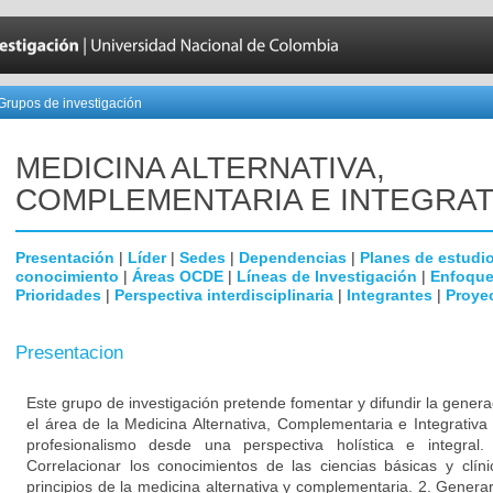
Grupos de investigación
MEDICINA ALTERNATIVA,
COMPLEMENTARIA E INTEGRAT
Presentación
|
Líder
|
Sedes
|
Dependencias
|
Planes de estudi
conocimiento
|
Áreas OCDE
|
Líneas de Investigación
|
Enfoque
Prioridades
|
Perspectiva interdisciplinaria
|
Integrantes
|
Proye
Presentacion
Este grupo de investigación pretende fomentar y difundir la gene
el área de la Medicina Alternativa, Complementaria e Integrativa 
profesionalismo desde una perspectiva holística e integra
Correlacionar los conocimientos de las ciencias básicas y clíni
principios de la medicina alternativa y complementaria. 2. Genera