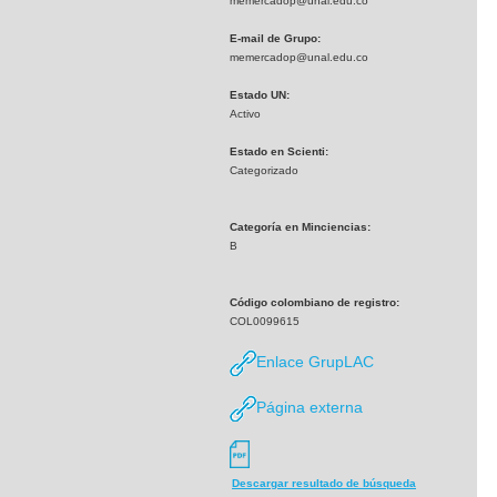
memercadop@unal.edu.co
E-mail de Grupo:
memercadop@unal.edu.co
Estado UN:
Activo
Estado en Scienti:
Categorizado
Categoría en Minciencias:
B
Código colombiano de registro:
COL0099615
Enlace GrupLAC
Página externa
Descargar resultado de búsqueda