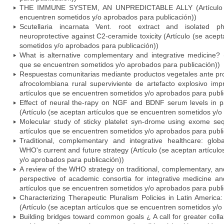
THE IMMUNE SYSTEM, AN UNPREDICTABLE ALLY (Artículo (s
encuentren sometidos y/o aprobados para publicación))
Scutellaria incarnata Vent. root extract and isolated ph
neuroprotective against C2-ceramide toxicity (Artículo (se acep
sometidos y/o aprobados para publicación))
What is alternative complementary and integrative medicine? (
que se encuentren sometidos y/o aprobados para publicación))
Respuestas comunitarias mediante productos vegetales ante pr
afrocolombiana rural superviviente de artefacto explosivo imp
artículos que se encuentren sometidos y/o aprobados para publi
Effect of neural the-rapy on NGF and BDNF serum levels in pati
(Artículo (se aceptan artículos que se encuentren sometidos y/o
Molecular study of sticky platelet syn-drome using exome seq
artículos que se encuentren sometidos y/o aprobados para publi
Traditional, complementary and integrative healthcare: glob
WHO's current and future strategy (Artículo (se aceptan artícu
y/o aprobados para publicación))
A review of the WHO strategy on traditional, complementary, an
perspective of academic consortia for integrative medicine an
artículos que se encuentren sometidos y/o aprobados para publi
Characterizing Therapeutic Pluralism Policies in Latin America:
(Artículo (se aceptan artículos que se encuentren sometidos y/o
Building bridges toward common goals ¿ A call for greater coll