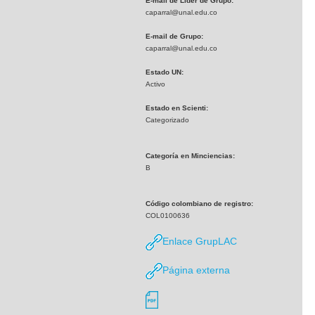
E-mail de Líder de Grupo:
caparral@unal.edu.co
E-mail de Grupo:
caparral@unal.edu.co
Estado UN:
Activo
Estado en Scienti:
Categorizado
Categoría en Minciencias:
B
Código colombiano de registro:
COL0100636
Enlace GrupLAC
Página externa