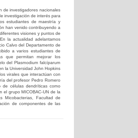
ón de investigadores nacionales
e investigación de interés para
ios estudiantes de maestría y
ión han venido contribuyendo a
diferentes visiones y puntos de
 En la actualidad adelantamos
icio Calvo del Departamento de
ibido a varios estudiantes de
ias que permitan mejorar los
elo del Plasmodium falcíparum
 en la Universidad John Hopkins
dos virales que interactúan con
oría del profesor Pedro Romero
 de células dendríticas como
con el grupo MICOBAC-UN de la
s Micobacterias, Facultad de
icación de componentes de las