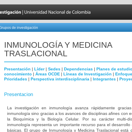
Grupos de investigación
INMUNOLOGÍA Y MEDICINA
TRASLACIONAL
Presentación
|
Líder
|
Sedes
|
Dependencias
|
Planes de estudi
conocimiento
|
Áreas OCDE
|
Líneas de Investigación
|
Enfoque
Prioridades
|
Perspectiva interdisciplinaria
|
Integrantes
|
Proye
Presentacion
La investigación en inmunología avanza rápidamente gracia
inmunología sino gracias a los avances de disciplinas afines con e
la Bioquímica y la Biología Celular. Por su carácter multi-dis
inmunología representa un importante recurso para el desarrollo 
básicas. El grupo de Inmunología y Medicina Traslacional está 