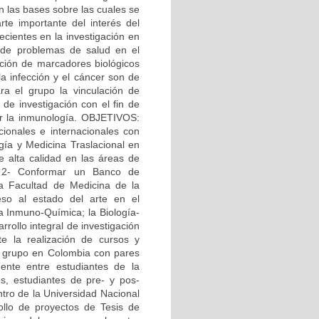
n las bases sobre las cuales se
te importante del interés del
ecientes en la investigación en
n de problemas de salud en el
cación de marcadores biológicos
la infección y el cáncer son de
ara el grupo la vinculación de
de investigación con el fin de
or la inmunología. OBJETIVOS:
cionales e internacionales con
ogía y Medicina Traslacional en
e alta calidad en las áreas de
. 2- Conformar un Banco de
la Facultad de Medicina de la
eso al estado del arte en el
la Inmuno-Química; la Biología-
rrollo integral de investigación
e la realización de cursos y
el grupo en Colombia con pares
ente entre estudiantes de la
s, estudiantes de pre- y pos-
ntro de la Universidad Nacional
ollo de proyectos de Tesis de