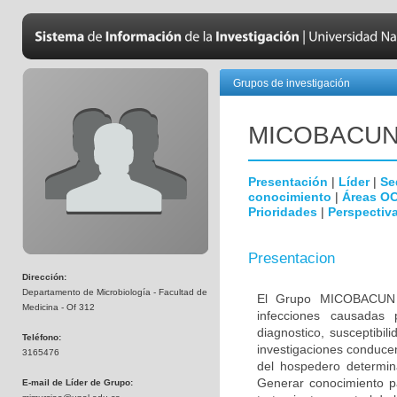
Grupos de investigación
MICOBAC­U
Presentación
|
Líder
|
Se
conocimiento
|
Áreas O
Prioridades
|
Perspectiva
Presentacion
Dirección:
Departamento de Microbiología - Facultad de
El Grupo MICOBACUN e
Medicina - Of 312
infecciones causadas 
diagnostico, susceptibil
Teléfono:
investigaciones conducen
3165476
del hospedero determina
Generar conocimiento pa
E-mail de Líder de Grupo: