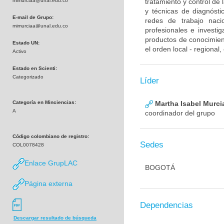
mimurciaa@unal.edu.co
tratamiento y control de
y técnicas de diagnósti
E-mail de Grupo:
redes de trabajo naci
mimurciaa@unal.edu.co
profesionales e investig
productos de conocimient
Estado UN:
el orden local - regional
Activo
Estado en Scienti:
Categorizado
Líder
Categoría en Minciencias:
Martha Isabel Murci
A
coordinador del grupo
Código colombiano de registro:
Sedes
COL0078428
Enlace GrupLAC
BOGOTÁ
Página externa
Dependencias
Descargar resultado de búsqueda