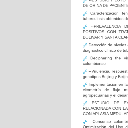
--ESTUDIO PILOTO
DE ORINA DE PACIENT
Caracterización fen
tuberculosis obtenidos de
--PREVALENCIA D
POSITIVOS CON TRA
BOLIVAR Y SANTA CLA
Detección de niveles
diagnóstico clínico de tu
Deciphering the vir
colombiense
--Virulencia, respues
genotipos Beijing y Beij
Implementación en la
citometría de flujo m
agropecuarias y el desar
ESTUDIO DE EXP
RELACIONADA CON LA
CON APLASIA MEDULA
--Consenso colombia
Optimización del Uso d